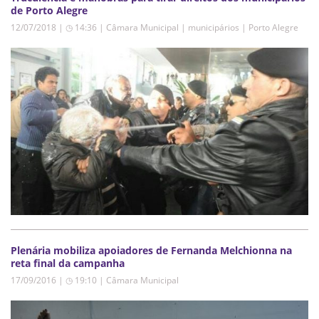
de Porto Alegre
12/07/2018 | ◷ 14:36
|
Câmara Municipal | municipários | Porto Alegre
Plenária mobiliza apoiadores de Fernanda Melchionna na
reta final da campanha
17/09/2016 | ◷ 19:10
|
Câmara Municipal