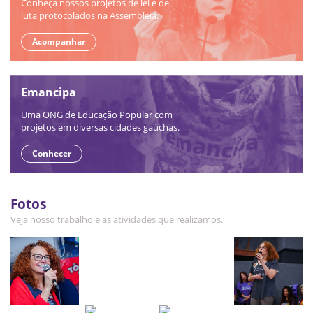
Conheça nossos projetos de lei e de
luta protocolados na Assembleia.
Acompanhar
Emancipa
Uma ONG de Educação Popular com
projetos em diversas cidades gaúchas.
Conhecer
Fotos
Veja nosso trabalho e as atividades que realizamos.