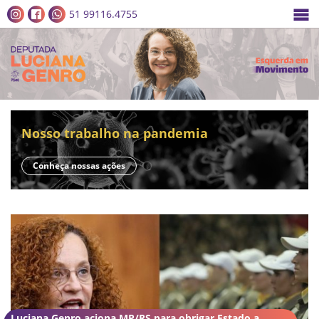
51 99116.4755
Nosso trabalho na pandemia
Conheça nossas ações
Luciana Genro aciona MP/RS para obrigar Estado a