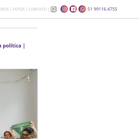
51 99116.4755
ÍDEOS
FOTOS
CONTATO
política |