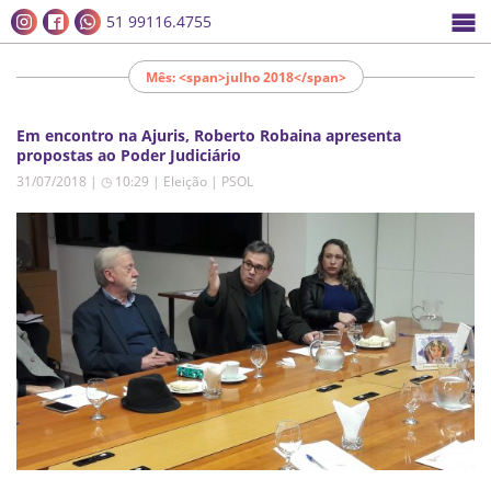
51 99116.4755
Mês: <span>julho 2018</span>
Em encontro na Ajuris, Roberto Robaina apresenta
propostas ao Poder Judiciário
31/07/2018 | ◷ 10:29
|
Eleição | PSOL