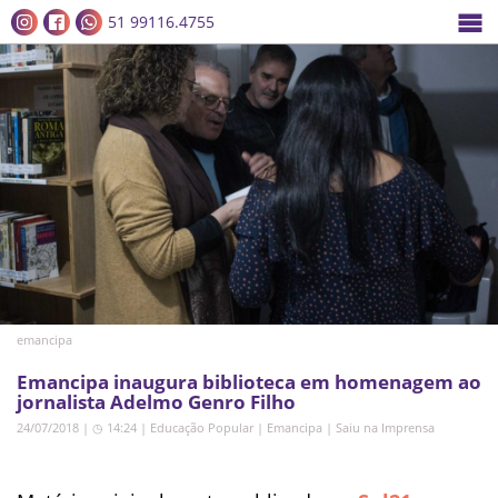
51 99116.4755
emancipa
Emancipa inaugura biblioteca em homenagem ao
jornalista Adelmo Genro Filho
24/07/2018 | ◷ 14:24
|
Educação Popular
|
Emancipa
|
Saiu na Imprensa