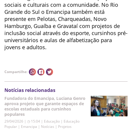
sociais e culturais com a comunidade. No Rio
Grande do Sul o Emancipa também está
presente em Pelotas, Charqueadas, Novo
Hamburgo, Guaíba e Gravataí com projetos de
inclusão social através do esporte, cursinhos pré-
universitários e aulas de alfabetização para
jovens e adultos.
Compartilhe:
Notícias relacionadas
Fundadora do Emancipa, Luciana Genro
aprova projeto que garante espaços de
escolas estaduais para cursinhos
populares
29/04/2026 | ◷ 15:04
|
Educação | Educação
Popular | Emancipa | Notícias | Projetos