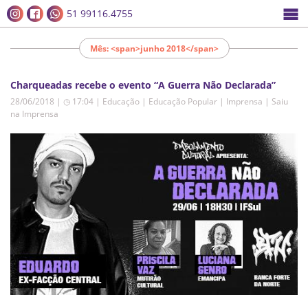
51 99116.4755
Mês: <span>junho 2018</span>
Charqueadas recebe o evento “A Guerra Não Declarada”
28/06/2018 | ◷ 17:04
|
Educação | Educação Popular | Imprensa | Saiu
na Imprensa