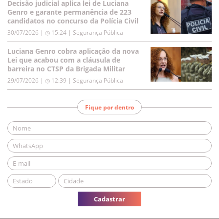
Decisão judicial aplica lei de Luciana
Genro e garante permanência de 223
candidatos no concurso da Polícia Civil
30/07/2026 | ◷ 15:24
|
Segurança Pública
Luciana Genro cobra aplicação da nova
Lei que acabou com a cláusula de
barreira no CTSP da Brigada Militar
29/07/2026 | ◷ 12:39
|
Segurança Pública
Fique por dentro
Cadastrar