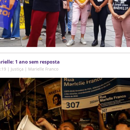
rielle: 1 ano sem resposta
4:19
|
Justiça | Marielle Franco