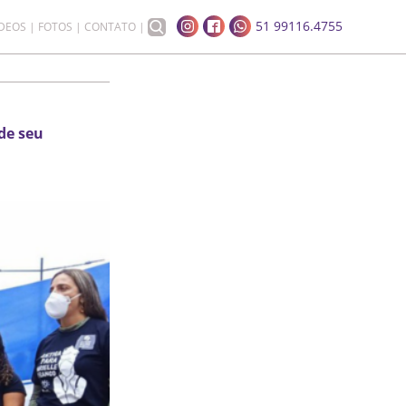
51 99116.4755
ÍDEOS
FOTOS
CONTATO
de seu