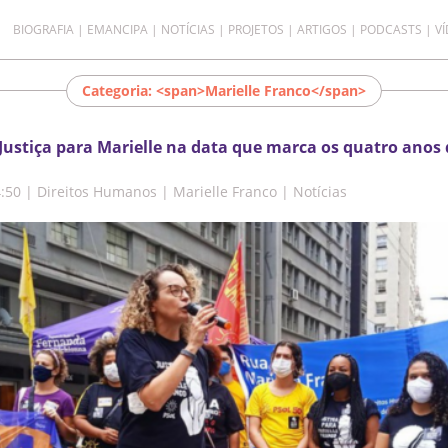
BIOGRAFIA
EMANCIPA
NOTÍCIAS
PROJETOS
ARTIGOS
PODCASTS
V
Categoria: <span>Marielle Franco</span>
Justiça para Marielle na data que marca os quatro anos 
4:50
|
Direitos Humanos | Marielle Franco | Notícias