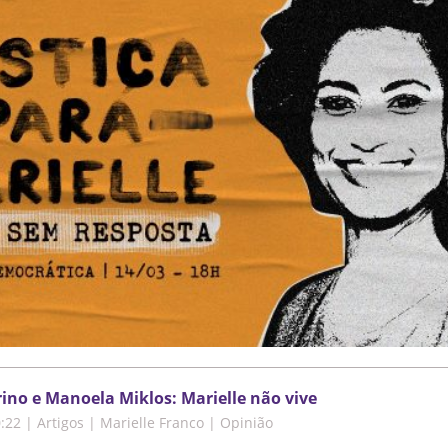
rino e Manoela Miklos: Marielle não vive
0:22
|
Artigos | Marielle Franco | Opinião