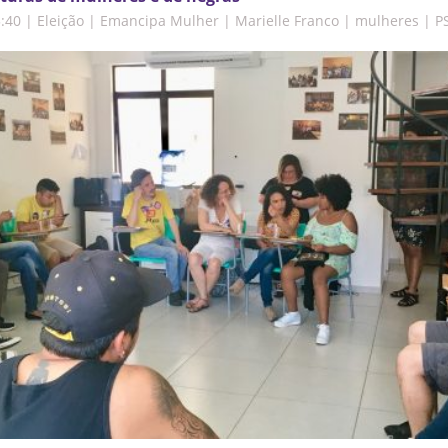
5:40
|
Eleição | Emancipa Mulher | Marielle Franco | mulheres | P