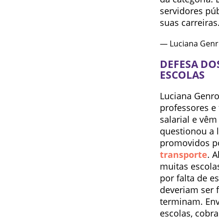
servidores púb
suas carreira
— Luciana Genr
DEFESA DO
ESCOLAS
Luciana Genro
professores e
salarial e vê
questionou a l
promovidos po
transporte
. 
muitas escola
por falta de e
deveriam ser 
terminam. En
escolas, cobr