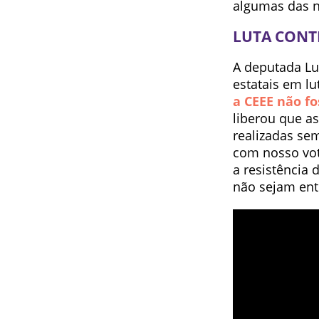
algumas das no
LUTA CONT
A deputada Lu
estatais em lu
a CEEE não fo
liberou que as
realizadas sem
com nosso voto
a resistência
não sejam entr