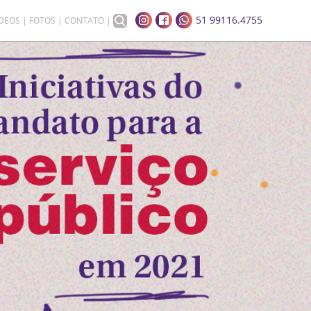
51 99116.4755
ÍDEOS
FOTOS
CONTATO