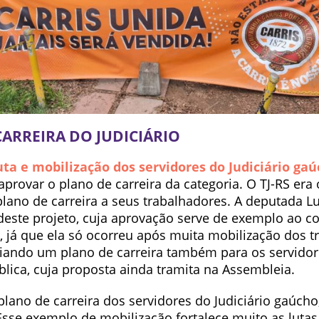
ARREIRA DO JUDICIÁRIO
ta e mobilização dos servidores do Judiciário ga
rovar o plano de carreira da categoria. O TJ-RS era 
lano de carreira a seus trabalhadores. A deputada L
 deste projeto, cuja aprovação serve de exemplo ao c
, já que ela só ocorreu após muita mobilização dos t
ando um plano de carreira também para os servidor
lica, cuja proposta ainda tramita na Assembleia.
ano de carreira dos servidores do Judiciário gaúcho,
Esse exemplo de mobilização fortalece muito as lutas