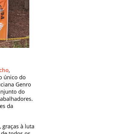
úcho
,
o único do
uciana Genro
onjunto do
rabalhadores.
es da
 graças à luta
 de todos os