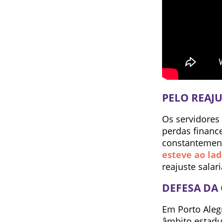
PELO REAJU
Os servidores 
perdas financ
constantement
esteve ao lad
reajuste salari
DEFESA DA 
Em Porto Alegr
âmbito estad