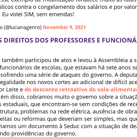
licos contra o congelamento dos salários e por valo
s. Eu votei SIM, sem emendas!
o (@lucianagenro)
November 9, 2021
S DIREITOS DOS PROFESSORES E FUNCIONÁ
 também participou de atos e levou à Assembleia a s
 funcionários de escolas, que estavam há sete anos 
m sofrendo uma série de ataques do governo. A deput
egalidade nos novos cortes ao adicional de difícil ac
r Leite e
do desconto retroativo do vale-alimenta
Além disso, cobramos muito o governo sobre a situaç
s estaduais, que encontram-se sem condições de rec
strutura, problemas na rede elétrica, ausência de obr
feitas ou reformas que deveriam ser simples, mas q
viamos um documento à Seduc com a situação de de
ando providências do governo.