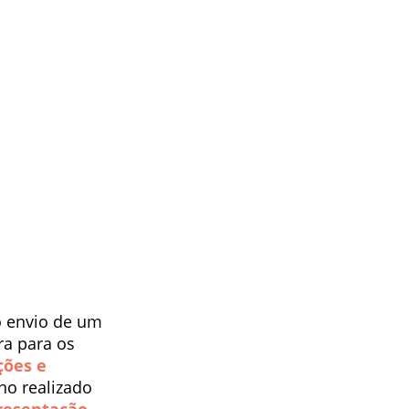
o envio de um
ra para os
ções e
rno realizado