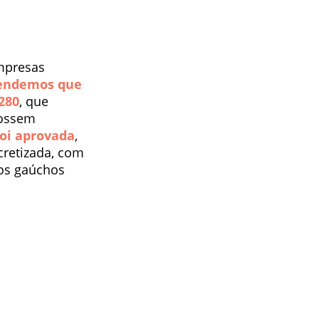
mpresas
endemos que
280
, que
fossem
foi aprovada
,
cretizada, com
dos gaúchos