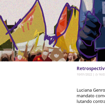
Retrospectiv
10/01/2022 | ◷ 16:0
Luciana Genro
mandato como 
lutando contra