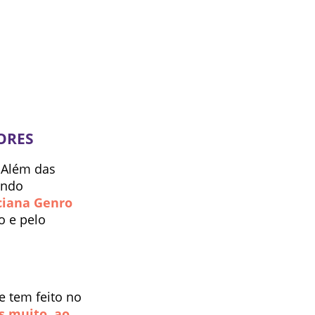
ORES
. Além das
endo
iana Genro
o e pelo
e tem feito no
 muito, ao