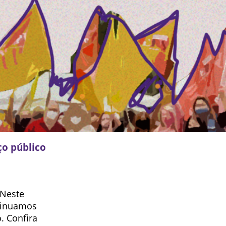
ço público
 Neste
ntinuamos
. Confira