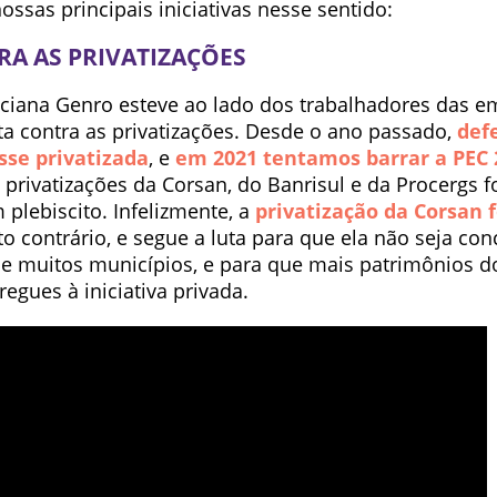
ssas principais iniciativas nesse sentido:
RA AS PRIVATIZAÇÕES
ciana Genro esteve ao lado dos trabalhadores das e
ta contra as privatizações. Desde o ano passado,
def
sse privatizada
, e
em 2021 tentamos barrar a PEC 
 privatizações da Corsan, do Banrisul e da Procergs 
 plebiscito. Infelizmente, a
privatização da Corsan 
 contrário, e segue a luta para que ela não seja con
 de muitos municípios, e para que mais patrimônios 
egues à iniciativa privada.