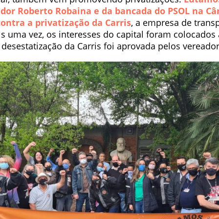
ador Roberto Robaina e da bancada do PSOL na C
ontra a privatização da Carris
, a empresa de trans
is uma vez, os interesses do capital foram colocados
desestatização da Carris foi aprovada pelos vereador