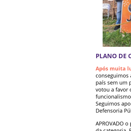
PLANO DE C
Após muita lu
conseguimos ap
país sem um p
votou a favor
funcionalismo
Seguimos apoi
Defensoria Púb
APROVADO o pl
da categoria. 