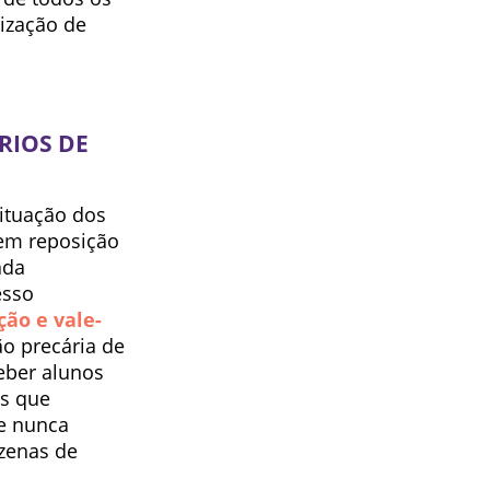
rização de
RIOS DE
ituação dos
sem reposição
ada
esso
ção e vale-
ão precária de
eber alunos
as que
ue nunca
zenas de