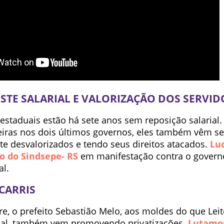
STE SALARIAL E VALORIZAÇÃO DOS SERVID
estaduais estão há sete anos sem reposição salarial
eiras nos dois últimos governos, eles também vêm s
e desvalorizados e tendo seus direitos atacados.
Luc
o do Sindsepe- RS
em manifestação contra o govern
al.
CARRIS
e, o prefeito Sebastião Melo, aos moldes do que Leit
ual, também vem promovendo privatizações.
Lutamos