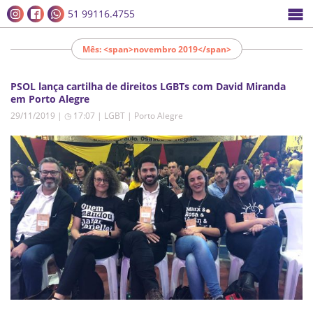
51 99116.4755
Mês: <span>novembro 2019</span>
PSOL lança cartilha de direitos LGBTs com David Miranda
em Porto Alegre
29/11/2019 | ◷ 17:07
|
LGBT | Porto Alegre