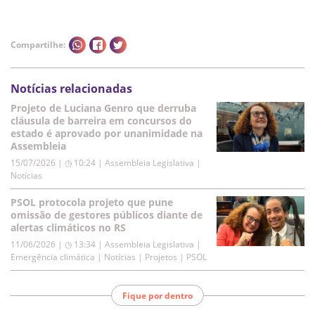
Compartilhe:
Notícias relacionadas
Projeto de Luciana Genro que derruba
cláusula de barreira em concursos do
estado é aprovado por unanimidade na
Assembleia
15/07/2026 | ◷ 10:24
|
Assembleia Legislativa |
Notícias
PSOL protocola projeto que pune
omissão de gestores públicos diante de
alertas climáticos no RS
11/06/2026 | ◷ 13:34
|
Assembleia Legislativa |
Emergência climática | Notícias | Projetos | PSOL
Fique por dentro