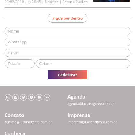
22/07/2026 | ◷ 08:45
|
Notícias | Serviço Público
Fique por dentro
Cadastrar
Agenda
agenda@lucianagenro.com.br
Contato
Imprensa
contato@lucianagenro.com.br
imprensa@lucianagenro.com.br
Conheça