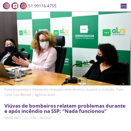
51 99116.4755
Katia (esquerda) e Alessandra relataram série de erros durante o incêndio. Foto:
Celso Luiz Bender | Agência ALRS
Viúvas de bombeiros relatam problemas durante
e após incêndio na SSP: “Nada funcionou”
06/09/2021 | ◷ 13:56
|
Notícias