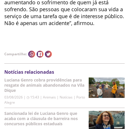
aumentando o sofrimento de quem já está
sofrendo. São pessoas que colocaram sua vida a
serviço de uma tarefa que é de interesse público.
Não é apenas um acidente”, afirmou.
Compartilhe:
Notícias relacionadas
Luciana Genro cobra providências para
resgate de animais abandonados na Vila
Dique
03/08/2026 | ◷ 15:43
|
Animais | Notícias | Porto
Alegre
Sancionada lei de Luciana Genro que
acaba com a cláusula de barreira nos
concursos públicos estaduais