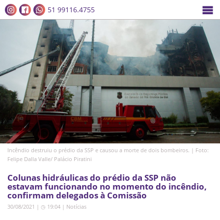
51 99116.4755
Incêndio destruiu o prédio da SSP e causou a morte de dois bombeiros. | Foto:
Felipe Dalla Valle/ Palácio Piratini
Colunas hidráulicas do prédio da SSP não
estavam funcionando no momento do incêndio,
confirmam delegados à Comissão
30/08/2021 | ◷ 19:04
|
Notícias