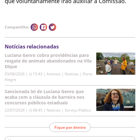
que voluntariamente irão auxiliar a Comissão.
Compartilhe:
Notícias relacionadas
Luciana Genro cobra providências para
resgate de animais abandonados na Vila
Dique
03/08/2026 | ◷ 15:43
|
Animais | Notícias | Porto
Alegre
Sancionada lei de Luciana Genro que
acaba com a cláusula de barreira nos
concursos públicos estaduais
22/07/2026 | ◷ 08:45
|
Notícias | Serviço Público
Fique por dentro