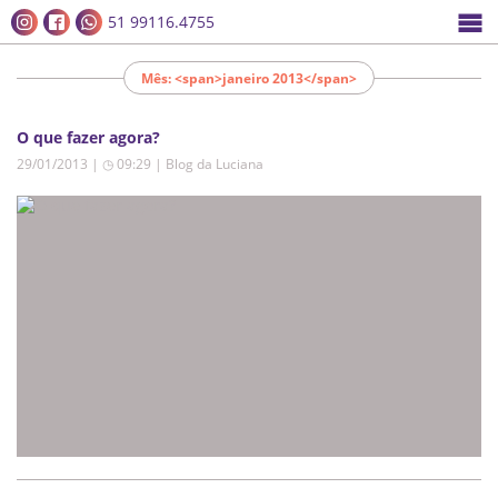
51 99116.4755
Mês: <span>janeiro 2013</span>
O que fazer agora?
29/01/2013 | ◷ 09:29
|
Blog da Luciana