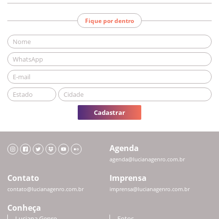
Fique por dentro
Cadastrar
Agenda
agenda@lucianagenro.com.br
Contato
Imprensa
contato@lucianagenro.com.br
imprensa@lucianagenro.com.br
Conheça
Luciana Genro
Fotos