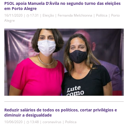
PSOL apoia Manuela D’Àvila no segundo turno das eleições
em Porto Alegre
16/11/2020 | ◷ 17:31
|
Eleição | Fernanda Melchionna | Política | Porto
Alegre
Reduzir salários de todos os políticos, cortar privilégios e
diminuir a desigualdade
10/06/2020 | ◷ 13:48
|
coronavírus | Política