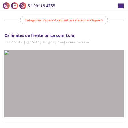
51 99116.4755
Categoria: <span>Conjuntura nacional</span>
Os limites da frente única com Lula
11/04/2018 | ◷ 15:37
|
Artigos | Conjuntura nacional