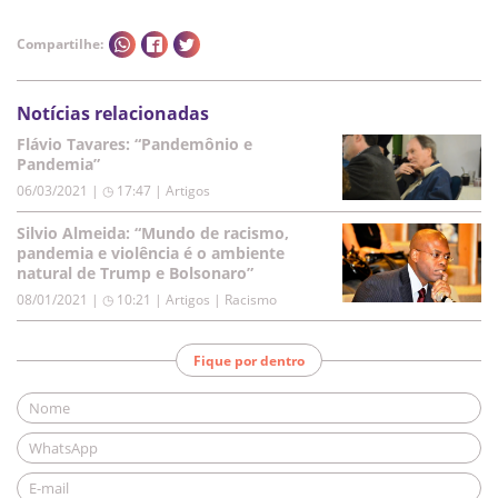
Compartilhe:
Notícias relacionadas
Flávio Tavares: “Pandemônio e
Pandemia”
06/03/2021 | ◷ 17:47
|
Artigos
Silvio Almeida: “Mundo de racismo,
pandemia e violência é o ambiente
natural de Trump e Bolsonaro”
08/01/2021 | ◷ 10:21
|
Artigos | Racismo
Fique por dentro