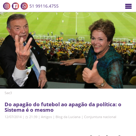
51 99116.4755
5ae3
Do apagão do futebol ao apagão da política: o
Sistema é o mesmo
12/07/2014 | ◷ 21:39
|
Artigos
|
Blog da Luciana
|
Conjuntura nacional