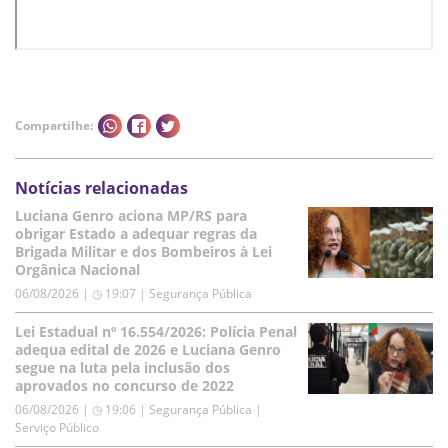
Compartilhe:
Notícias relacionadas
Luciana Genro aciona MP/RS para
obrigar Estado a adequar regras da
Brigada Militar e dos Bombeiros à Lei
Orgânica Nacional
06/08/2026 | ◷ 19:07
|
Segurança Pública
Lei Estadual nº 16.554/2026: Polícia Penal
adequa edital de 2026 e Luciana Genro
segue na luta pela inclusão dos
aprovados no concurso de 2022
06/08/2026 | ◷ 19:06
|
Segurança Pública |
Serviço Público