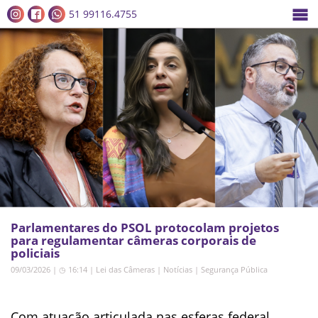
51 99116.4755
Parlamentares do PSOL protocolam projetos
para regulamentar câmeras corporais de
policiais
09/03/2026 | ◷ 16:14
|
Lei das Câmeras
|
Notícias
|
Segurança Pública
Com atuação articulada nas esferas federal,