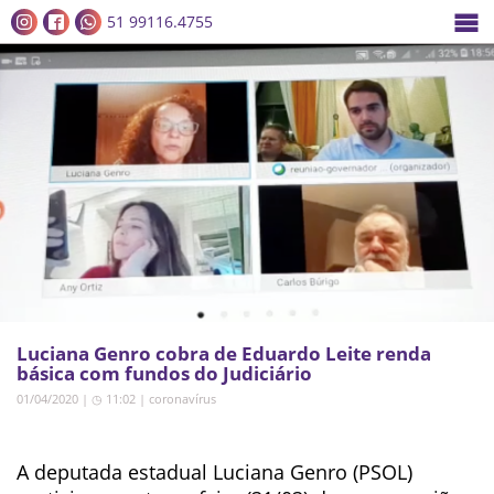
51 99116.4755
Luciana Genro cobra de Eduardo Leite renda
básica com fundos do Judiciário
01/04/2020 | ◷ 11:02
|
coronavírus
A deputada estadual Luciana Genro (PSOL)