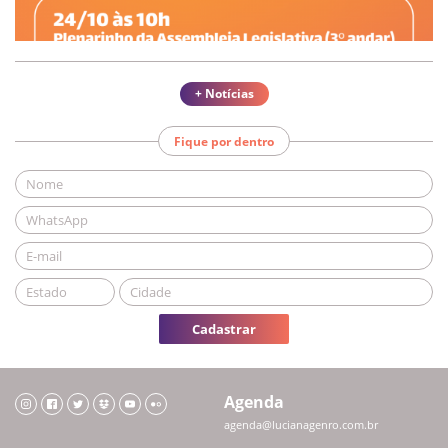
+ Notícias
Fique por dentro
Cadastrar
Agenda
agenda@lucianagenro.com.br