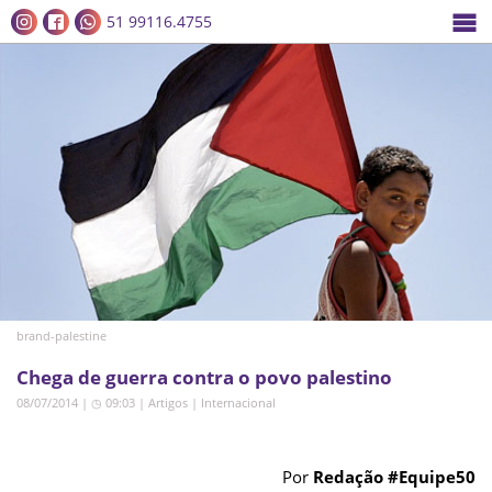
51 99116.4755
brand-palestine
Chega de guerra contra o povo palestino
08/07/2014 | ◷ 09:03
|
Artigos
|
Internacional
Por
Redação #Equipe50