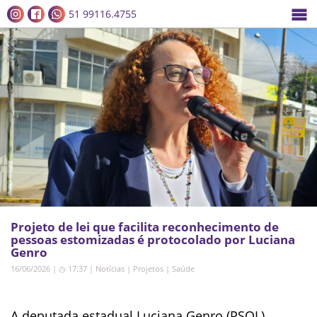
51 99116.4755
Projeto de lei que facilita reconhecimento de
pessoas estomizadas é protocolado por Luciana
Genro
16/06/2026 | ◷ 17:37
|
Notícias
|
Projetos
|
Saúde
A deputada estadual Luciana Genro (PSOL)