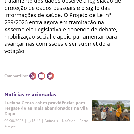
tratamento dos dados observe a legislação de
proteção de dados pessoais e o sigilo das
informações de saúde. O Projeto de Lei nº
239/2026 entra agora em tramitação na
Assembleia Legislativa e depende de debate,
mobilização social e apoio parlamentar para
avançar nas comissões e ser submetido a
votação.
Compartilhe:
Notícias relacionadas
Luciana Genro cobra providências para
resgate de animais abandonados na Vila
Dique
03/08/2026 | ◷ 15:43
|
Animais | Notícias | Porto
Alegre