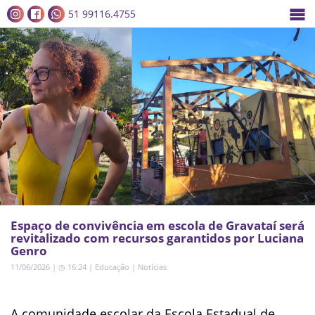
51 99116.4755
Espaço de convivência em escola de Gravataí será
revitalizado com recursos garantidos por Luciana
Genro
11/06/2026 | ◷ 16:24
|
Educação
|
Notícias
A comunidade escolar da Escola Estadual de