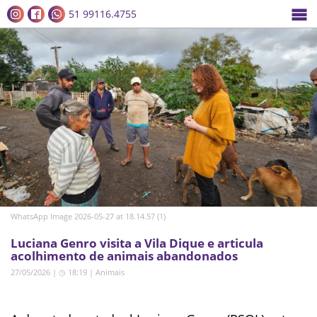
51 99116.4755
WhatsApp Image 2026-05-27 at 18.14.57 (1)
Luciana Genro visita a Vila Dique e articula
acolhimento de animais abandonados
27/05/2026 | ◷ 18:19
|
Animais