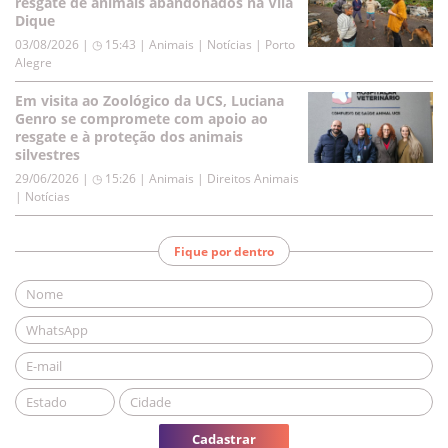
resgate de animais abandonados na Vila
Dique
03/08/2026 | ◷ 15:43
|
Animais | Notícias | Porto
Alegre
Em visita ao Zoológico da UCS, Luciana
Genro se compromete com apoio ao
resgate e à proteção dos animais
silvestres
29/06/2026 | ◷ 15:26
|
Animais | Direitos Animais
| Notícias
Fique por dentro
Cadastrar