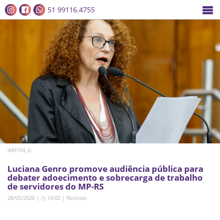
51 99116.4755
449104_G
Luciana Genro promove audiência pública para
debater adoecimento e sobrecarga de trabalho
de servidores do MP-RS
28/05/2026 | ◷ 14:02
|
Notícias