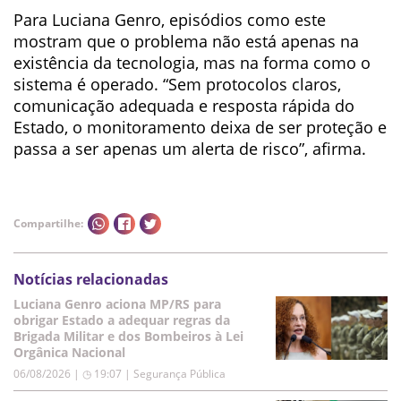
Para Luciana Genro, episódios como este
mostram que o problema não está apenas na
existência da tecnologia, mas na forma como o
sistema é operado. “Sem protocolos claros,
comunicação adequada e resposta rápida do
Estado, o monitoramento deixa de ser proteção e
passa a ser apenas um alerta de risco”, afirma.
Compartilhe:
Notícias relacionadas
Luciana Genro aciona MP/RS para
obrigar Estado a adequar regras da
Brigada Militar e dos Bombeiros à Lei
Orgânica Nacional
06/08/2026 | ◷ 19:07
|
Segurança Pública