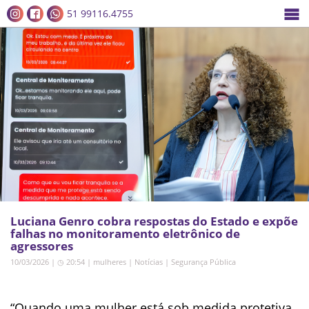
51 99116.4755
Luciana Genro cobra respostas do Estado e expõe
falhas no monitoramento eletrônico de
agressores
10/03/2026 | ◷ 20:54
|
mulheres
|
Notícias
|
Segurança Pública
“Quando uma mulher está sob medida protetiva