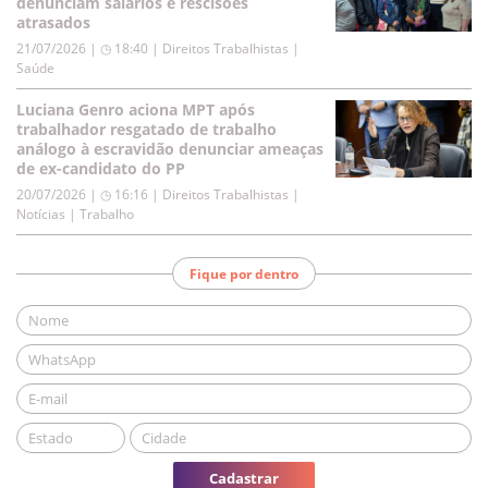
denunciam salários e rescisões
atrasados
21/07/2026 | ◷ 18:40
|
Direitos Trabalhistas |
Saúde
Luciana Genro aciona MPT após
trabalhador resgatado de trabalho
análogo à escravidão denunciar ameaças
de ex-candidato do PP
20/07/2026 | ◷ 16:16
|
Direitos Trabalhistas |
Notícias | Trabalho
Fique por dentro
Cadastrar