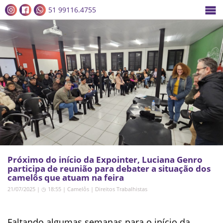
51 99116.4755
Próximo do início da Expointer, Luciana Genro
participa de reunião para debater a situação dos
camelôs que atuam na feira
21/07/2025 | ◷ 18:55
|
Camelôs
|
Direitos Trabalhistas
Faltando algumas semanas para o início da