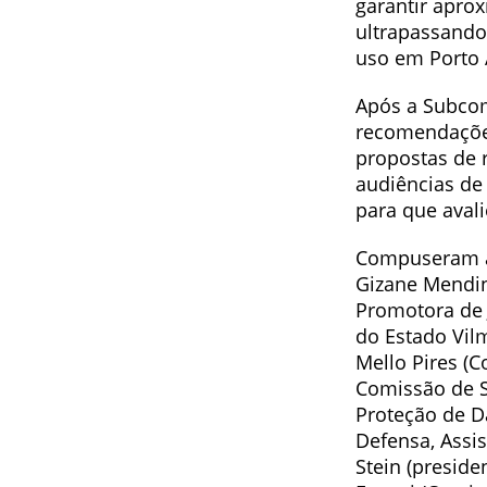
garantir apro
ultrapassando
uso em Porto 
Após a Subcom
recomendações
propostas de 
audiências de 
para que avali
Compuseram a 
Gizane Mendin
Promotora de 
do Estado Vil
Mello Pires (C
Comissão de S
Proteção de D
Defensa, Assi
Stein (preside