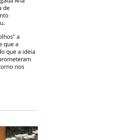
ogada Ana
a de
ento
u.
olhos” a
e que a
o que a ideia
omprometeram
torno nos