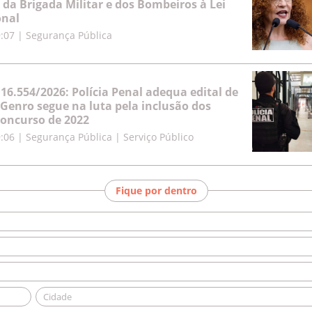
 da Brigada Militar e dos Bombeiros à Lei
onal
9:07
|
Segurança Pública
 16.554/2026: Polícia Penal adequa edital de
 Genro segue na luta pela inclusão dos
oncurso de 2022
9:06
|
Segurança Pública | Serviço Público
Fique por dentro