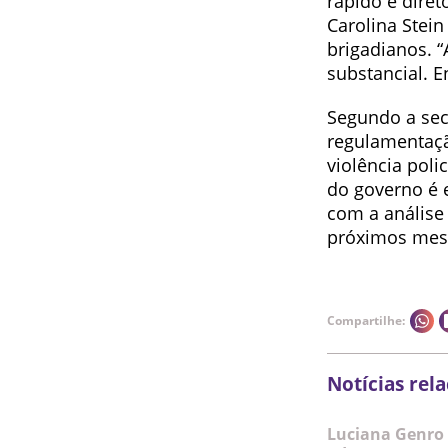
rápido e dire
Carolina Stein
brigadianos. “
substancial. E
Segundo a sec
regulamentaçã
violência pol
do governo é 
com a análise
próximos mese
Compartilhe:
Notícias rel
Luciana Genro 