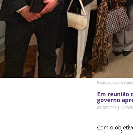
Reunião com os secr
Em reunião c
governo apre
09/07/2025 | ◷ 20:5
Com o objetivo