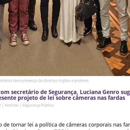
etários teve presença de diversos órgãos e poderes.
om secretário de Segurança, Luciana Genro su
sente projeto de lei sobre câmeras nas fardas
2
|
Notícias
|
Segurança Pública
 de tornar lei a política de câmeras corporais nas far