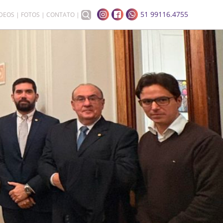
51 99116.4755
ÍDEOS
FOTOS
CONTATO