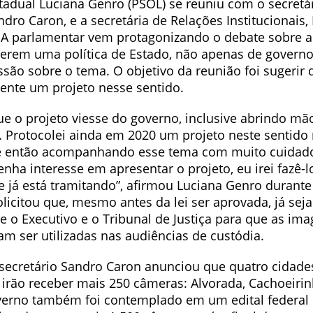
tadual Luciana Genro (PSOL) se reuniu com o secretá
dro Caron, e a secretária de Relações Institucionais,
A parlamentar vem protagonizando o debate sobre a
erem uma política de Estado, não apenas de governo
ão sobre o tema. O objetivo da reunião foi sugerir 
ente um projeto nesse sentido.
ue o projeto viesse do governo, inclusive abrindo mã
 Protocolei ainda em 2020 um projeto neste sentido
e então acompanhando esse tema com muito cuidado
nha interesse em apresentar o projeto, eu irei fazê-l
e já está tramitando”, afirmou Luciana Genro durante
licitou que, mesmo antes da lei ser aprovada, já sej
e o Executivo e o Tribunal de Justiça para que as im
m ser utilizadas nas audiências de custódia.
 secretário Sandro Caron anunciou que quatro cidade
irão receber mais 250 câmeras: Alvorada, Cachoeirin
erno também foi contemplado em um edital federal 