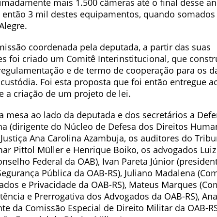
ximadamente mais 1.500 câmeras até o final desse an
 então 3 mil destes equipamentos, quando somados 
Alegre.
issão coordenada pela deputada, a partir das suas
 foi criado um Comitê Interinstitucional, que constr
regulamentação e de termo de cooperação para os d
custódia. Foi esta proposta que foi então entregue a
e a criação de um projeto de lei.
mesa ao lado da deputada e dos secretários a Defe
a (dirigente do Núcleo de Defesa dos Direitos Human
Justiça Ana Carolina Azambuja, os auditores do Tribu
mar Pittol Müller e Henrique Boiko, os advogados Lui
onselho Federal da OAB), Ivan Pareta Júnior (presiden
egurança Pública da OAB-RS), Juliano Madalena (Co
ados e Privacidade da OAB-RS), Mateus Marques (Co
stência e Prerrogativa dos Advogados da OAB-RS), Ana
nte da Comissão Especial de Direito Militar da OAB-R