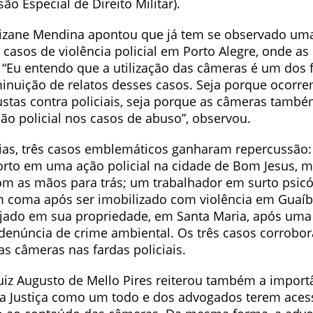
ão Especial de Direito Militar).
izane Mendina apontou que já tem se observado um
casos de violência policial em Porto Alegre, onde as
 “Eu entendo que a utilização das câmeras é um dos 
iminuição de relatos desses casos. Seja porque ocor
ustas contra policiais, seja porque as câmeras tamb
ão policial nos casos de abuso”, observou.
ias, três casos emblemáticos ganharam repercussão
orto em uma ação policial na cidade de Bom Jesus,
om as mãos para trás; um trabalhador em surto psicó
coma após ser imobilizado com violência em Guaíb
vejado em sua propriedade, em Santa Maria, após u
denúncia de crime ambiental. Os três casos corrobo
s câmeras nas fardas policiais.
iz Augusto de Mello Pires reiterou também a import
a Justiça como um todo e dos advogados terem aces