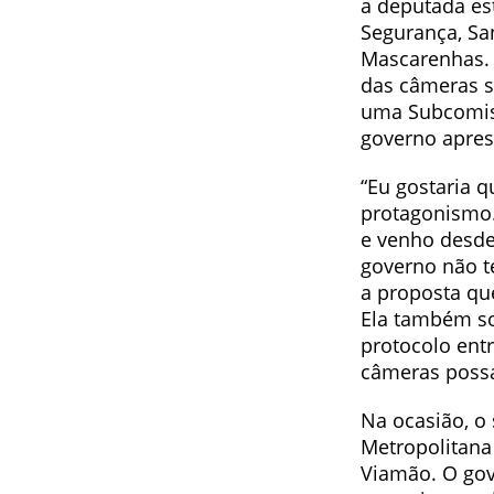
a deputada es
Segurança, San
Mascarenhas. 
das câmeras s
uma Subcomiss
governo apres
“Eu gostaria q
protagonismo.
e venho desd
governo não te
a proposta qu
Ela também so
protocolo entr
câmeras possa
Na ocasião, o
Metropolitana 
Viamão. O gov