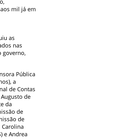
o,
aos mil já em
uiu as
ados nas
o governo,
nsora Pública
os), a
nal de Contas
z Augusto de
te da
missão de
missão de
 Carolina
S) e Andrea