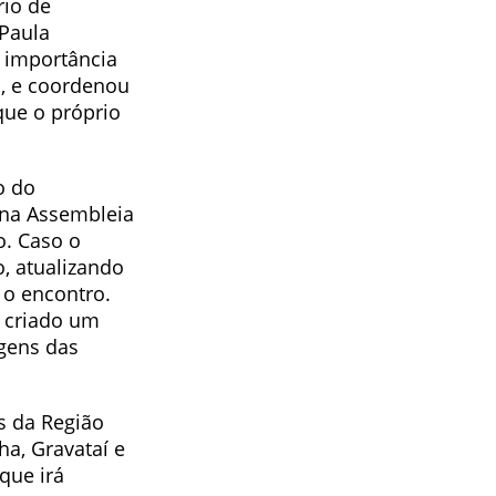
rio de
 Paula
 importância
, e coordenou
que o próprio
o do
 na Assembleia
. Caso o
o, atualizando
 o encontro.
a criado um
agens das
s da Região
ha, Gravataí e
que irá