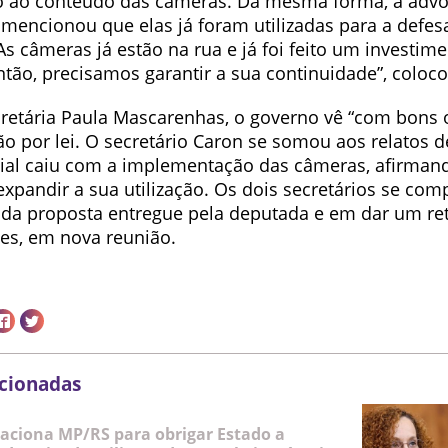
to ao conteúdo das câmeras. Da mesma forma, a adv
 mencionou que elas já foram utilizadas para a defes
As câmeras já estão na rua e já foi feito um investim
ntão, precisamos garantir a sua continuidade”, coloco
retária Paula Mascarenhas, o governo vê “com bons 
o por lei. O secretário Caron se somou aos relatos d
icial caiu com a implementação das câmeras, afirmand
expandir a sua utilização. Os dois secretários se c
 da proposta entregue pela deputada e em dar um re
s, em nova reunião.
acionadas
aciona MP/RS para obrigar Estado a