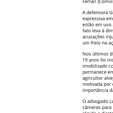
Ferrari (Comiss
A defensora G
expressiva em 
estão em uso.
fato leva à d
acusações inj
um freio na aç
Nos últimos d
19 anos foi m
imobilizado c
permanece em 
agricultor al
motivada por 
importância da
O advogado Lu
câmeras para 