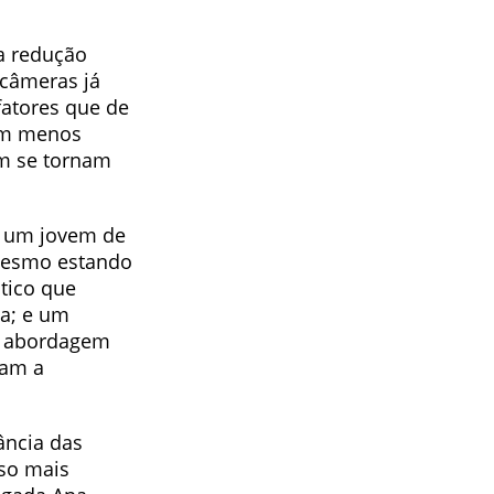
a redução
 câmeras já
fatores que de
rem menos
ém se tornam
: um jovem de
 mesmo estando
tico que
a; e um
ma abordagem
ram a
ância das
so mais