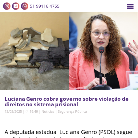
51 99116.4755
Luciana Genro cobra governo sobre violação de
direitos no sistema prisional
13/03/2025 | ◷ 19:49
|
Notícias
|
Segurança Pública
A deputada estadual Luciana Genro (PSOL) segue