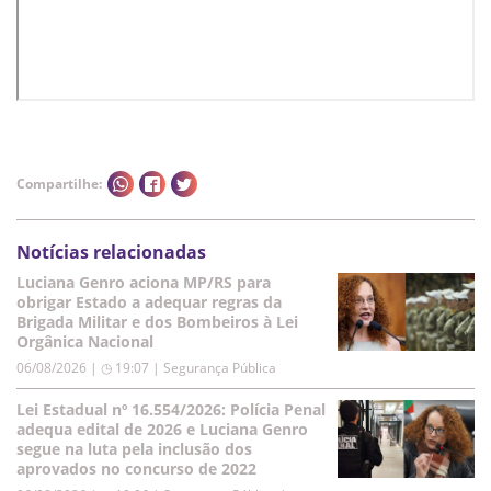
Compartilhe:
Notícias relacionadas
Luciana Genro aciona MP/RS para
obrigar Estado a adequar regras da
Brigada Militar e dos Bombeiros à Lei
Orgânica Nacional
06/08/2026 | ◷ 19:07
|
Segurança Pública
Lei Estadual nº 16.554/2026: Polícia Penal
adequa edital de 2026 e Luciana Genro
segue na luta pela inclusão dos
aprovados no concurso de 2022