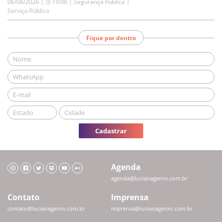
06/08/2026 | ◷ 19:06
|
Segurança Pública |
Serviço Público
Fique por dentro
Cadastrar
Agenda
agenda@lucianagenro.com.br
Contato
Imprensa
contato@lucianagenro.com.br
imprensa@lucianagenro.com.br