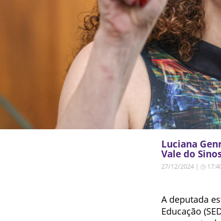
Luciana Genr
Vale do Sino
27/12/2024 | ◷ 17:4
A deputada est
Educação (SED