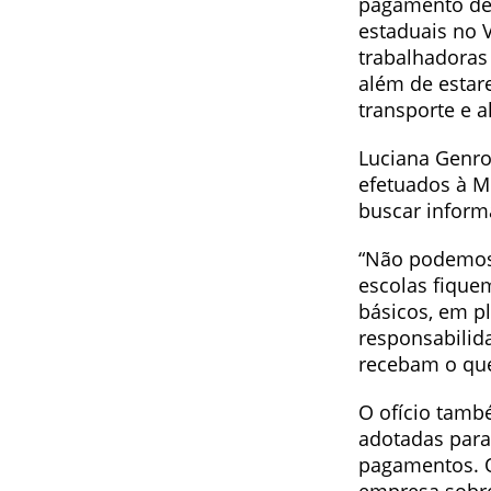
pagamento de 
estaduais no 
trabalhadora
além de estar
transporte e 
Luciana Genro
efetuados à M
buscar informa
“Não podemos 
escolas fique
básicos, em p
responsabilid
recebam o que
O ofício tamb
adotadas para 
pagamentos. O