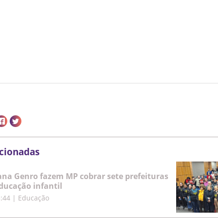
acionadas
iana Genro fazem MP cobrar sete prefeituras
educação infantil
5:44
|
Educação