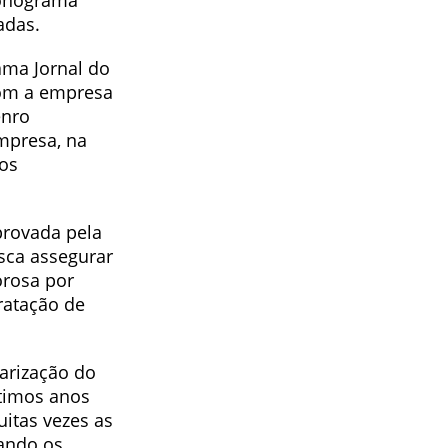
ronograma
adas.
ama Jornal do
com a empresa
enro
mpresa, na
os
provada pela
usca assegurar
orosa por
ratação de
carização do
timos anos
itas vezes as
xando os