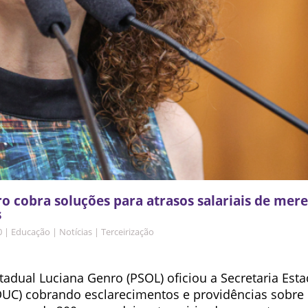
o cobra soluções para atrasos salariais de mer
s
0
|
Educação
|
Notícias
|
Terceirização
adual Luciana Genro (PSOL) oficiou a Secretaria Esta
UC) cobrando esclarecimentos e providências sobre 