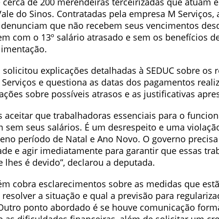
cerca de 200 merendeiras terceirizadas que atuam 
Vale do Sinos. Contratadas pela empresa M Serviços, 
s denunciam que não recebem seus vencimentos des
em com o 13º salário atrasado e sem os benefícios de
alimentação.
 solicitou explicações detalhadas à SEDUC sobre os 
 Serviços e questiona as datas dos pagamentos reali
ções sobre possíveis atrasos e as justificativas apr
aceitar que trabalhadoras essenciais para o funcio
m sem seus salários. É um desrespeito e uma violação
leno período de Natal e Ano Novo. O governo precisa
ade e agir imediatamente para garantir que essas tr
 lhes é devido”, declarou a deputada.
ém cobra esclarecimentos sobre as medidas que est
resolver a situação e qual a previsão para regulariz
utro ponto abordado é se houve comunicação forma