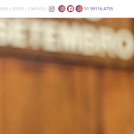
51 99116.4755
ÍDEOS
FOTOS
CONTATO