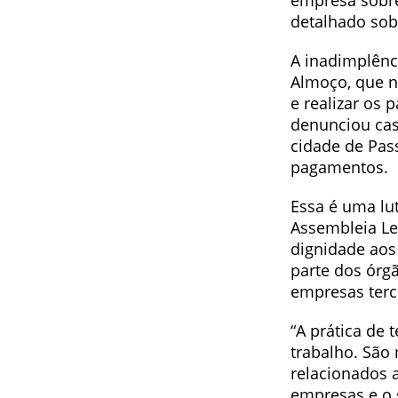
empresa sobre
detalhado sob
A inadimplênc
Almoço, que n
e realizar os
denunciou cas
cidade de Pa
pagamentos.
Essa é uma lut
Assembleia Leg
dignidade aos 
parte dos órg
empresas terc
“A prática de 
trabalho. São
relacionados 
empresas e o 