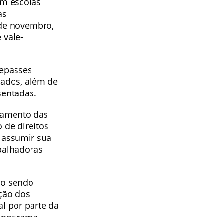
em escolas
as
de novembro,
 vale-
repasses
zados, além de
esentadas.
namento das
 de direitos
 assumir sua
abalhadoras
ão sendo
ação dos
l por parte da