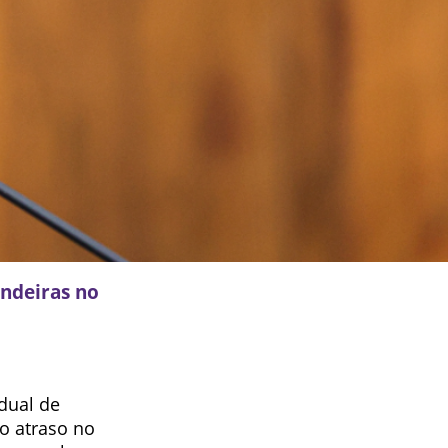
endeiras no
dual de
o atraso no