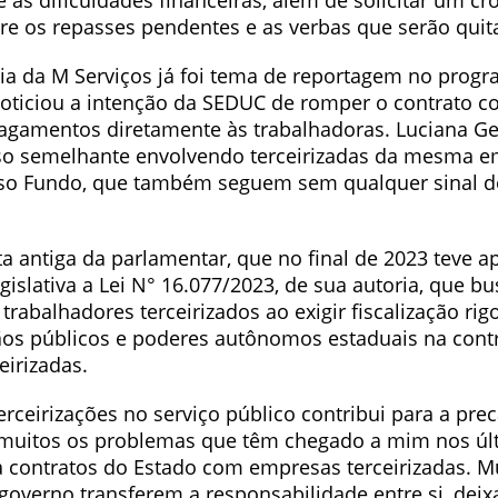
 as dificuldades financeiras, além de solicitar um c
re os repasses pendentes e as verbas que serão quit
ia da M Serviços já foi tema de reportagem no progr
oticiou a intenção da SEDUC de romper o contrato 
 pagamentos diretamente às trabalhadoras. Luciana G
o semelhante envolvendo terceirizadas da mesma e
sso Fundo, que também seguem sem qualquer sinal d
a antiga da parlamentar, que no final de 2023 teve a
islativa a Lei N° 16.077/2023, de sua autoria, que b
trabalhadores terceirizados ao exigir fiscalização rig
ãos públicos e poderes autônomos estaduais na cont
eirizadas.
terceirizações no serviço público contribui para a pre
 muitos os problemas que têm chegado a mim nos úl
a contratos do Estado com empresas terceirizadas. Mu
governo transferem a responsabilidade entre si, dei