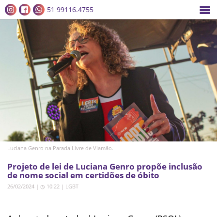
51 99116.4755
Luciana Genro na Parada Livre de Viamão.
Projeto de lei de Luciana Genro propõe inclusão
de nome social em certidões de óbito
26/02/2024 | ◷ 10:22
|
LGBT