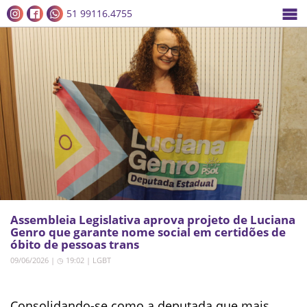
51 99116.4755
Assembleia Legislativa aprova projeto de Luciana
Genro que garante nome social em certidões de
óbito de pessoas trans
09/06/2026 | ◷ 19:02
|
LGBT
Consolidando-se como a deputada que mais