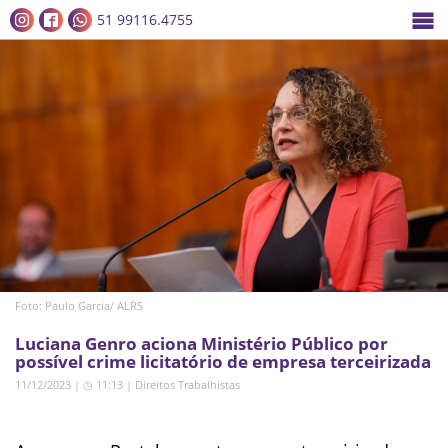
51 99116.4755
Foto: Paulo Garcia/ ALRS
Luciana Genro aciona Ministério Público por
possível crime licitatório de empresa terceirizada
11/12/2023 | ◷ 11:13
|
Direitos Trabalhistas