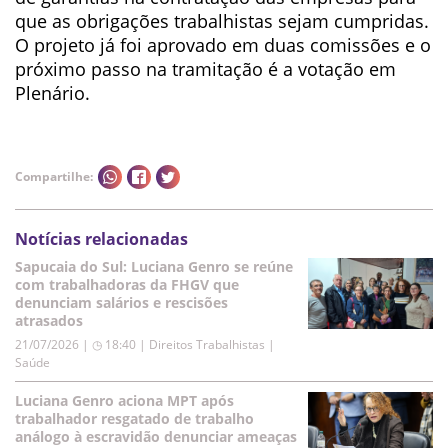
que as obrigações trabalhistas sejam cumpridas.
O projeto já foi aprovado em duas comissões e o
próximo passo na tramitação é a votação em
Plenário.
Compartilhe:
Notícias relacionadas
Sapucaia do Sul: Luciana Genro se reúne
com trabalhadoras da FHGV que
denunciam salários e rescisões
atrasados
21/07/2026 | ◷ 18:40
|
Direitos Trabalhistas |
Saúde
Luciana Genro aciona MPT após
trabalhador resgatado de trabalho
análogo à escravidão denunciar ameaças