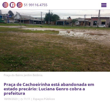
51 99116.4755
Praça do Bairro Jardim Betânia.
Praça de Cachoeirinha está abandonada em
estado precário: Luciana Genro cobra a
prefeitura
18/09/2023 | ◷ 11:11
|
Espaços Públicos