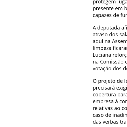
protegem luga
presente em b
capazes de fu
A deputada af
atraso dos sa
aqui na Assemb
limpeza ficar
Luciana refor
na Comissão d
votação dos d
O projeto de l
precisará exig
cobertura par
empresa à com
relativas ao c
caso de inadi
das verbas tr