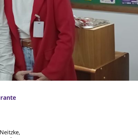
arante
Neitzke,