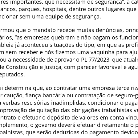
res importantes, que necessitam de segurança”, a cat
ancos, parques, hospitais, dentre outros lugares que
ncionar sem uma equipe de segurança.
irmou que o mandato recebe muitas denúncias, prin
lários, “as empresas quebram e não pagam os funcion
leia já aconteceu situações do tipo, em que as prof
am sem receber e nós fizemos uma vaquinha para ajud
çou a necessidade de aprovar o PL 77/2023, que atua
e Constituição e Justiça, com parecer favorável e ag
eputados.
ei determina que, ao contratar uma empresa terceiriz
ir caução, fiança bancária ou contratação de seguro-
a verbas rescisórias inadimplidas, condicionar o pa
provação de quitação das obrigações trabalhistas v
ontrato e efetuar o depósito de valores em conta vin
mplemento, o governo deverá efetuar diretamente o
abalhistas, que serão deduzidas do pagamento devid