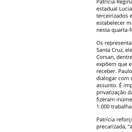
Patrícia Regi
estadual Luci
terceirizados 
estabelecer ma
nesta quarta-f
Os representa
Santa Cruz, e
Corsan, dentr
expõem que e
receber. Paul
dialogar com 
assunto. É imp
privatização d
fizeram inúme
1.000 trabalh
Patrícia refor
precarizada, “