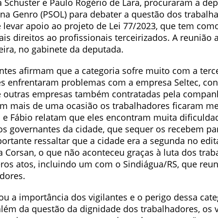
na Schuster e Paulo Rogério de Lara, procuraram a de
ana Genro (PSOL) para debater a questão dos trabalh
e levar apoio ao projeto de Lei 77/2023, que tem com
is direitos ao profissionais terceirizados. A reunião
eira, no gabinete da deputada.
ntes afirmam que a categoria sofre muito com a terc
les enfrentaram problemas com a empresa Seltec, con
e outras empresas também contratadas pela companh
m mais de uma ocasião os trabalhadores ficaram m
o e Fábio relatam que eles encontram muita dificulda
os governantes da cidade, que sequer os recebem pa
ortante ressaltar que a cidade era a segunda no edit
a Corsan, o que não aconteceu graças à luta dos trab
ros atos, incluindo um com o Sindiágua/RS, que reu
adores.
çou a importância dos vigilantes e o perigo dessa cate
além da questão da dignidade dos trabalhadores, os v