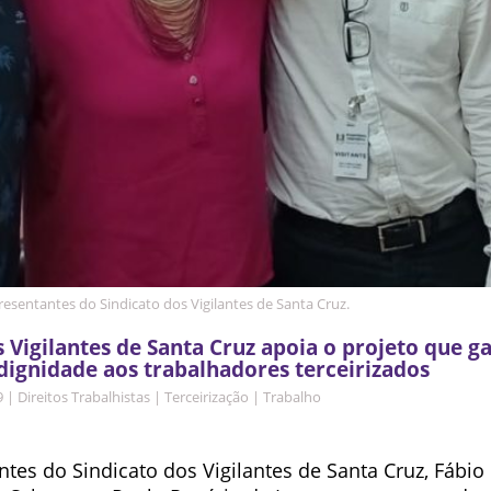
esentantes do Sindicato dos Vigilantes de Santa Cruz.
s Vigilantes de Santa Cruz apoia o projeto que g
dignidade aos trabalhadores terceirizados
9
|
Direitos Trabalhistas
|
Terceirização
|
Trabalho
tes do Sindicato dos Vigilantes de Santa Cruz, Fábio 