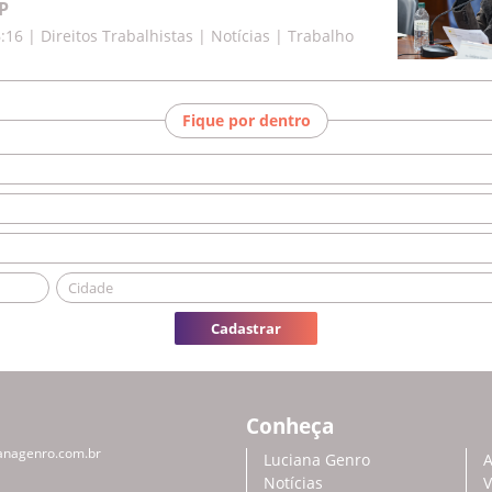
P
6:16
|
Direitos Trabalhistas | Notícias | Trabalho
Fique por dentro
Cadastrar
Conheça
anagenro.com.br
Luciana Genro
A
Notícias
V