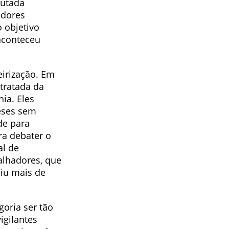
putada
adores
o objetivo
 aconteceu
eirização. Em
tratada da
ia. Eles
eses sem
de para
ra debater o
al de
alhadores, que
niu mais de
goria ser tão
igilantes