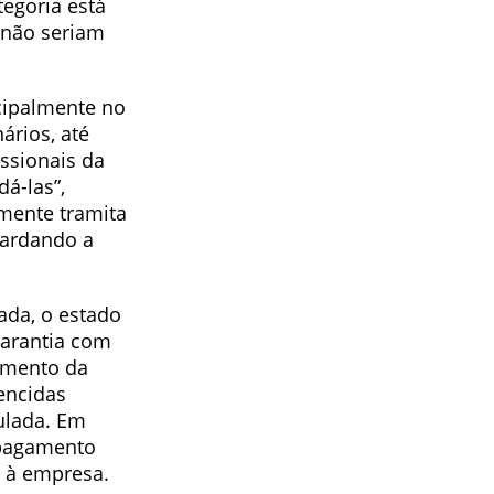
egoria está
 não seriam
cipalmente no
ários, até
issionais da
á-las”,
lmente tramita
uardando a
ada, o estado
garantia com
gamento da
encidas
culada. Em
 pagamento
o à empresa.