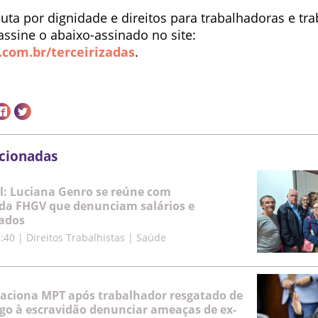
luta por dignidade e direitos para trabalhadoras e tr
 assine o abaixo-assinado no site:
.com.br/terceirizadas
.
acionadas
l: Luciana Genro se reúne com
da FHGV que denunciam salários e
sados
8:40
|
Direitos Trabalhistas | Saúde
aciona MPT após trabalhador resgatado de
go à escravidão denunciar ameaças de ex-