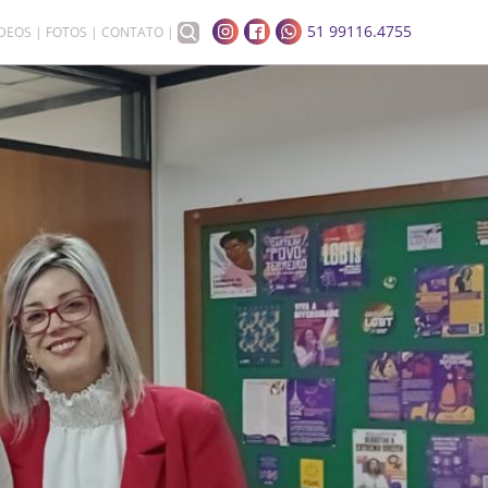
51 99116.4755
ÍDEOS
FOTOS
CONTATO