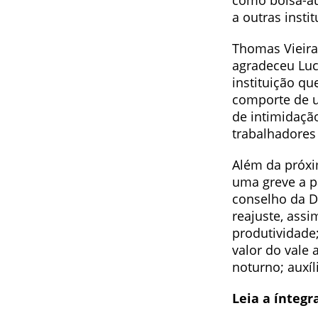
como bolsa-aux
a outras instit
Thomas Vieira,
agradeceu Luc
instituição qu
comporte de u
de intimidaçã
trabalhadores
Além da próxi
uma greve a pa
conselho da D
reajuste, ass
produtividade;
valor do vale
noturno; auxí
Leia a íntegra