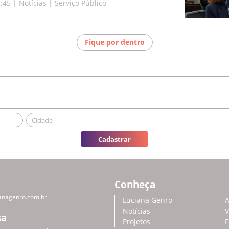
8:45
|
Notícias | Serviço Público
Fique por dentro
Cadastrar
Conheça
anagenro.com.br
Luciana Genro
A
Notícias
V
sa
Projetos
F