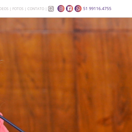
51 99116.4755
ÍDEOS
FOTOS
CONTATO