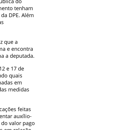
ública do
imento tenham
 da DPE. Além
as
z que a
ima e encontra
ma a deputada.
12 e 17 de
ando quais
omadas em
 das medidas
cações feitas
ntar auxílio-
o do valor pago