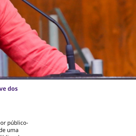
eve dos
or público-
o de uma