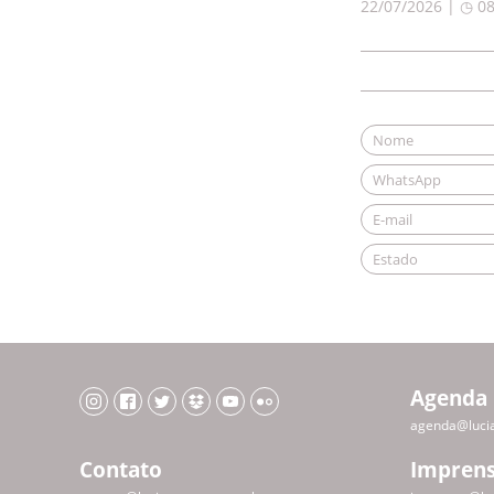
22/07/2026 | ◷ 0
Agenda
agenda@luci
Contato
Impren