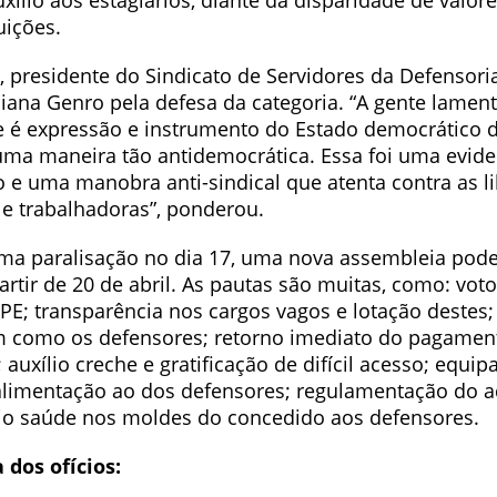
ílio aos estagiários, diante da disparidade de valor
uições.
 presidente do Sindicato de Servidores da Defensoria
iana Genro pela defesa da categoria. “A gente lame
e é expressão e instrumento do Estado democrático d
ma maneira tão antidemocrática. Essa foi uma eviden
o e uma manobra anti-sindical que atenta contra as l
 e trabalhadoras”, ponderou.
ma paralisação no dia 17, uma nova assembleia pode 
rtir de 20 de abril. As pautas são muitas, como: voto
PE; transparência nos cargos vagos e lotação destes
im como os defensores; retorno imediato do pagame
 auxílio creche e gratificação de difícil acesso; equi
 alimentação ao dos defensores; regulamentação do a
lio saúde nos moldes do concedido aos defensores.
 dos ofícios: