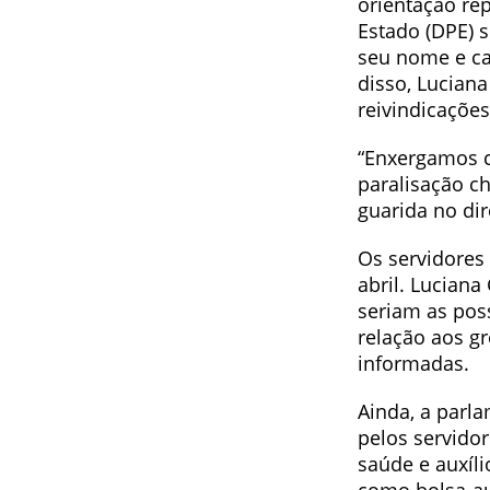
orientação re
Estado (DPE) 
seu nome e ca
disso, Lucian
reivindicações
“Enxergamos 
paralisação c
guarida no dir
Os servidores 
abril. Luciana
seriam as pos
relação aos g
informadas.
Ainda, a parl
pelos servidor
saúde e auxíli