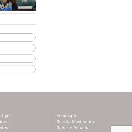
rtigos
Emancipa
ídeos
Revista Movimento
otos
Roberto Robaina