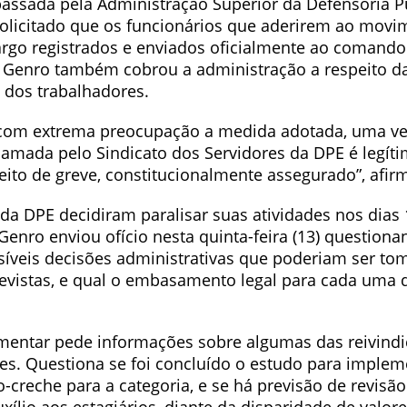
passada pela Administração Superior da Defensoria P
solicitado que os funcionários que aderirem ao mov
rgo registrados e enviados oficialmente ao comando
a Genro também cobrou a administração a respeito d
 dos trabalhadores.
com extrema preocupação a medida adotada, uma ve
hamada pelo Sindicato dos Servidores da DPE é legít
eito de greve, constitucionalmente assegurado”, afir
da DPE decidiram paralisar suas atividades nos dias 
 Genro enviou ofício nesta quinta-feira (13) question
síveis decisões administrativas que poderiam ser t
revistas, e qual o embasamento legal para cada uma
amentar pede informações sobre algumas das reivindi
es. Questiona se foi concluído o estudo para impleme
o-creche para a categoria, e se há previsão de revisã