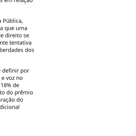
es em relação
 Pública,
nta que uma
e direito se
te tentativa
iberdades dos
definir por
 e voz no
; 18% de
nto do prêmio
paração do
dicional