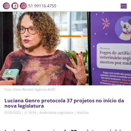
51 99116.4755
Foto: Celso Bender/ Agência ALRS
Luciana Genro protocola 37 projetos no início da
nova legislatura
01/02/2023 | ◷ 16:54
|
Assembleia Legislativa
|
Notícias