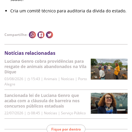
Cria um comitê técnico para auditoria da dívida do estado.
Compartilhe:
Notícias relacionadas
Luciana Genro cobra providências para
resgate de animais abandonados na Vila
Dique
03/08/2026 | ◷ 15:43
|
Animais | Notícias | Porto
Alegre
Sancionada lei de Luciana Genro que
acaba com a cláusula de barreira nos
concursos públicos estaduais
22/07/2026 | ◷ 08:45
|
Notícias | Serviço Público
Fique por dentro