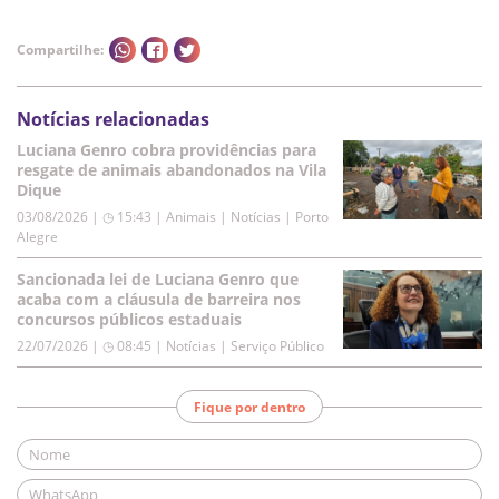
Compartilhe:
Notícias relacionadas
Luciana Genro cobra providências para
resgate de animais abandonados na Vila
Dique
03/08/2026 | ◷ 15:43
|
Animais | Notícias | Porto
Alegre
Sancionada lei de Luciana Genro que
acaba com a cláusula de barreira nos
concursos públicos estaduais
22/07/2026 | ◷ 08:45
|
Notícias | Serviço Público
Fique por dentro