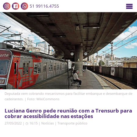
51 99116.4755
Deputada vem cobrando mecanismos para facilitar embarque e desembarque de
cadeirantes. | Foto: WikiCommons
Luciana Genro pede reunião com a Trensurb para
cobrar acessibilidade nas estações
27/05/2022 | ◷ 16:15
|
Notícias
|
Transporte público