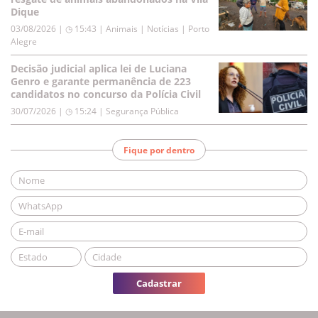
Dique
03/08/2026 | ◷ 15:43
|
Animais | Notícias | Porto
Alegre
Decisão judicial aplica lei de Luciana
Genro e garante permanência de 223
candidatos no concurso da Polícia Civil
30/07/2026 | ◷ 15:24
|
Segurança Pública
Fique por dentro
Cadastrar