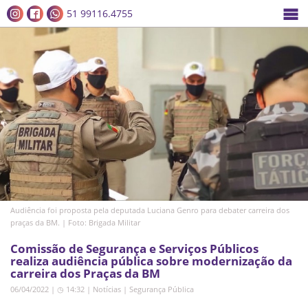
51 99116.4755
Audiência foi proposta pela deputada Luciana Genro para debater carreira dos
praças da BM. | Foto: Brigada Militar
Comissão de Segurança e Serviços Públicos
realiza audiência pública sobre modernização da
carreira dos Praças da BM
06/04/2022 | ◷ 14:32
|
Notícias
|
Segurança Pública