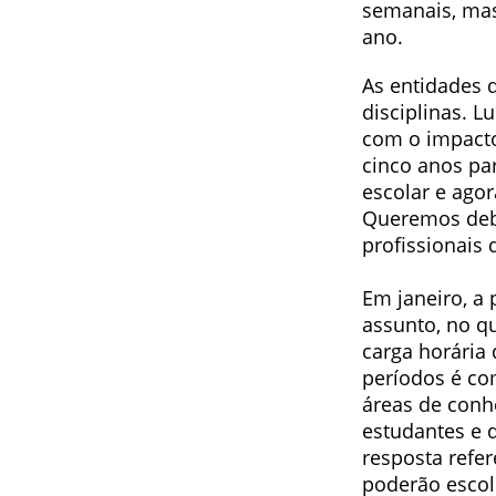
semanais, mas
ano.
As entidades 
disciplinas. 
com o impacto
cinco anos p
escolar e agor
Queremos deba
profissionais 
Em janeiro, a
assunto, no qu
carga horária
períodos é co
áreas de conh
estudantes e 
resposta refe
poderão escol