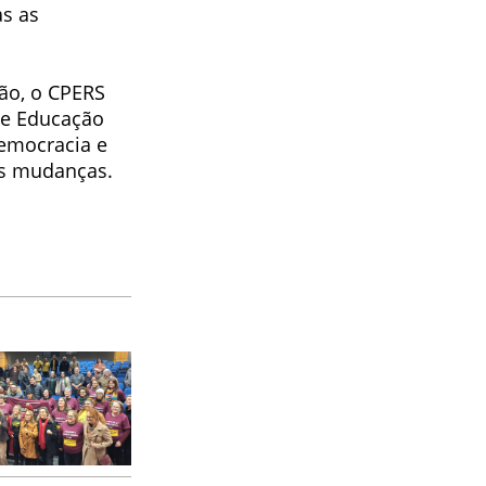
as as
ção, o CPERS
de Educação
Democracia e
as mudanças.