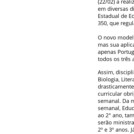
(22/02) a real
em diversas d
Estadual de E
350, que regu
O novo modelo
mas sua aplic
apenas Portug
todos os três
Assim, discipl
Biologia, Lite
drasticamente
curricular ob
semanal. Da m
semanal, Educ
ao 2° ano, ta
serão ministr
2º e 3º anos. 