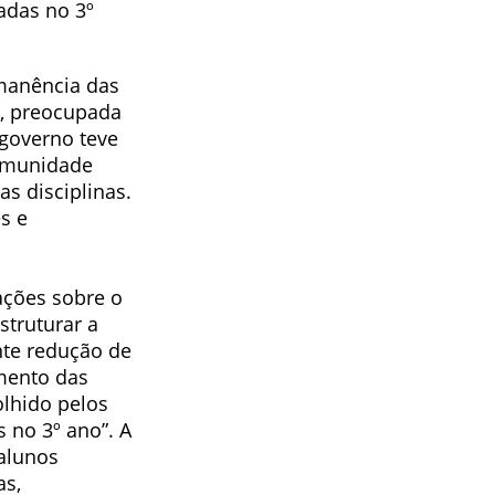
adas no 3º
rmanência das
a, preocupada
 governo teve
comunidade
as disciplinas.
s e
ações sobre o
struturar a
nte redução de
mento das
olhido pelos
 no 3º ano”. A
alunos
as,