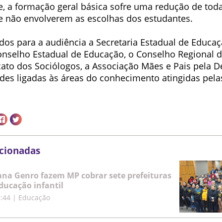
, a formação geral básica sofre uma redução de tod
ue não envolverem as escolhas dos estudantes.
dos para a audiência a Secretaria Estadual de Educa
Conselho Estadual de Educação, o Conselho Regional 
icato dos Sociólogos, a Associação Mães e Pais pela 
des ligadas às áreas do conhecimento atingidas pel
acionadas
iana Genro fazem MP cobrar sete prefeituras
educação infantil
5:44
|
Educação