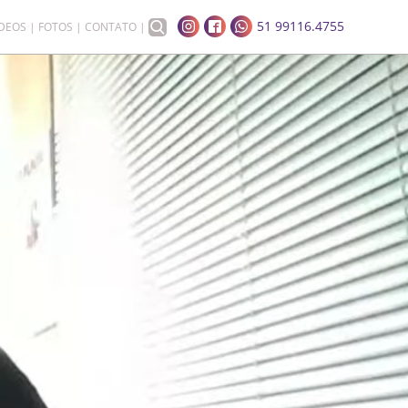
51 99116.4755
ÍDEOS
FOTOS
CONTATO