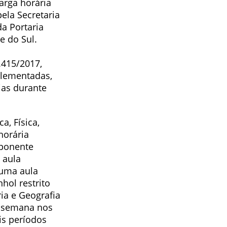
arga horária
ela Secretaria
a Portaria
 do Sul.
.415/2017,
plementadas,
ias durante
a, Física,
horária
mponente
 aula
 uma aula
hol restrito
ia e Geografia
r semana nos
ois períodos