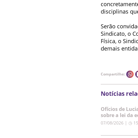
concretamente
disciplinas q
Serão convida
Sindicato, o 
Física, o Sind
demais entida
Compartilhe:
Notícias rel
Ofícios de Luc
sobre a lei da 
07/08/2026 | ◷ 1