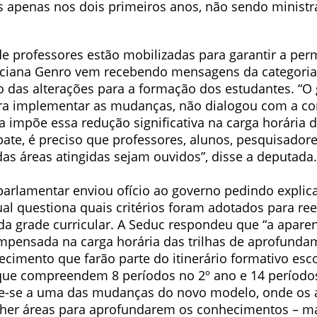
 apenas nos dois primeiros anos, não sendo ministr
de professores estão mobilizadas para garantir a pe
Luciana Genro vem recebendo mensagens da categori
 das alterações para a formação dos estudantes. “O
ara implementar as mudanças, não dialogou com a 
a impõe essa redução significativa na carga horária d
te, é preciso que professores, alunos, pesquisadore
das áreas atingidas sejam ouvidos”, disse a deputada.
 parlamentar enviou ofício ao governo pedindo explic
al questiona quais critérios foram adotados para ree
 da grade curricular. A Seduc respondeu que “a apare
mpensada na carga horária das trilhas de aprofunda
ecimento que farão parte do itinerário formativo esc
que compreendem 8 períodos no 2º ano e 14 períodos
re-se a uma das mudanças do novo modelo, onde os 
her áreas para aprofundarem os conhecimentos – m