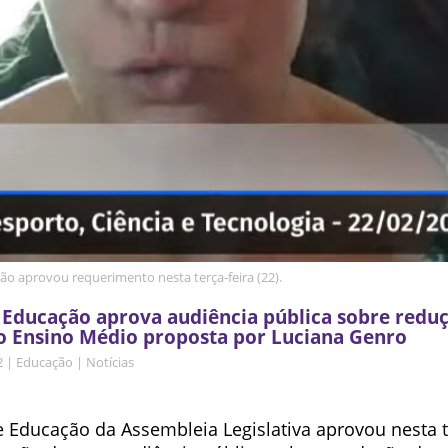
o aprovou requerimento nesta terça-feira (22).
Educação aprova audiência pública sobre redu
no Ensino Médio proposta por Luciana Genro
2
|
Educação
|
Notícias
 Educação da Assembleia Legislativa aprovou nesta t