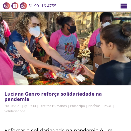
51 99116.4755
Luciana Genro reforça solidariedade na
pandemia
26/10/2021 | ◷ 19:14
|
Direitos Humanos
|
Emancipa
|
Notícias
|
PSOL
|
Solidariedade
Reforçar a solidariedade na pandemia é um