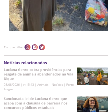
Compartilhe:
Notícias relacionadas
Luciana Genro cobra providências para
resgate de animais abandonados na Vila
Dique
03/08/2026 | ◷ 15:43
|
Animais | Notícias | Porto
Alegre
Sancionada lei de Luciana Genro que
acaba com a cláusula de barreira nos
concursos públicos estaduais