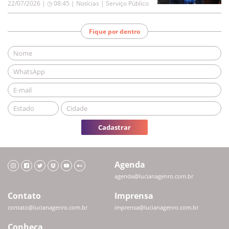
22/07/2026 | ◷ 08:45
|
Notícias | Serviço Público
Fique por dentro
Cadastrar
Agenda
agenda@lucianagenro.com.br
Contato
Imprensa
contato@lucianagenro.com.br
imprensa@lucianagenro.com.br
Conheça