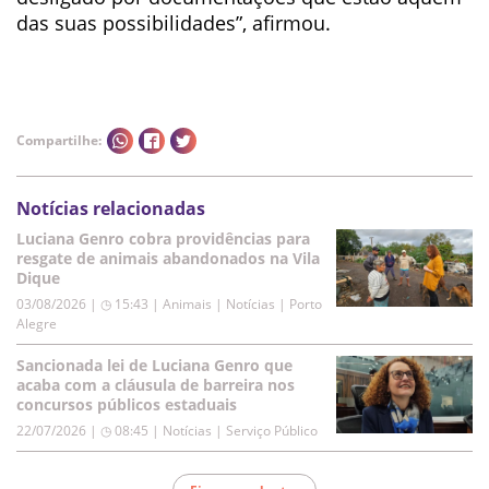
das suas possibilidades”, afirmou.
Compartilhe:
Notícias relacionadas
Luciana Genro cobra providências para
resgate de animais abandonados na Vila
Dique
03/08/2026 | ◷ 15:43
|
Animais | Notícias | Porto
Alegre
Sancionada lei de Luciana Genro que
acaba com a cláusula de barreira nos
concursos públicos estaduais
22/07/2026 | ◷ 08:45
|
Notícias | Serviço Público