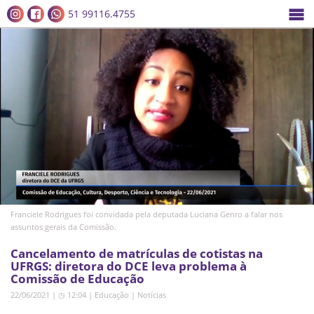
51 99116.4755
Franciele Rodrigues foi convidada pela deputada Luciana Genro a falar nos
assuntos gerais da Comissão.
Cancelamento de matrículas de cotistas na
UFRGS: diretora do DCE leva problema à
Comissão de Educação
22/06/2021 | ◷ 12:04
|
Educação
|
Notícias