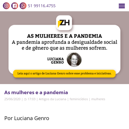
51 99116.4755
As mulheres e a pandemia
25/06/2020 | ◷ 17:03
|
Artigos da Luciana
|
feminicídios
|
mulheres
Por Luciana Genro