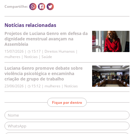
Compartilhe:
Notícias relacionadas
Projetos de Luciana Genro em defesa da
dignidade menstrual avançam na
Assembleia
15/07/2026 | ◷ 15:17
|
Direitos Humanos |
mulheres | Notícias | Saúde
Luciana Genro promove debate sobre
violência psicológica e encaminha
criação de grupo de trabalho
23/06/2026 | ◷ 15:12
|
mulheres | Notícias
Fique por dentro