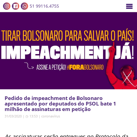
51 99116.4755
Pedido de impeachment de Bolsonaro
apresentado por deputados do PSOL bate 1
milhão de assinaturas em petição
31/03/2020 | ◷ 13:53
|
coronavírus
As assinaturas serão entregues no Protocolo da