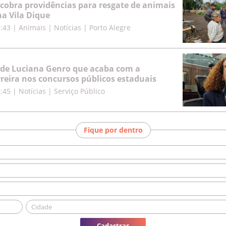
cobra providências para resgate de animais
a Vila Dique
5:43
|
Animais | Notícias | Porto Alegre
 de Luciana Genro que acaba com a
rreira nos concursos públicos estaduais
8:45
|
Notícias | Serviço Público
Fique por dentro
Cadastrar