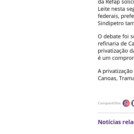
da Refap soli
Leite nesta se
federais, pref
Sindipetro ta
O debate foi 
refinaria de C
privatização 
é um comprom
A privatizaçã
Canoas, Traman
Compartilhe:
Notícias rel