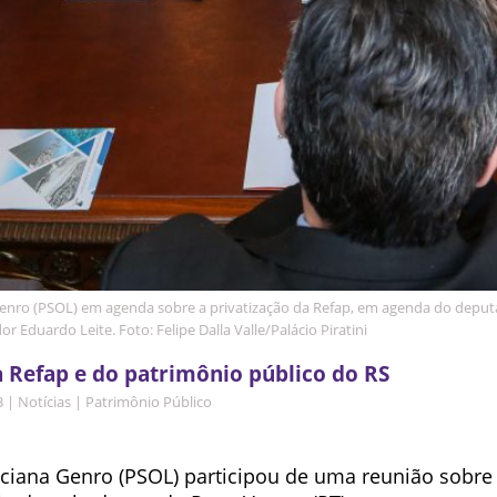
enro (PSOL) em agenda sobre a privatização da Refap, em agenda do depu
r Eduardo Leite. Foto: Felipe Dalla Valle/Palácio Piratini
 Refap e do patrimônio público do RS
3
|
Notícias
|
Patrimônio Público
ciana Genro (PSOL) participou de uma reunião sobre 