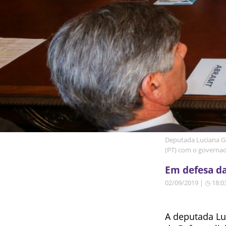
Deputada Luciana G
(PT) com o governado
Em defesa da
02/09/2019 | ◷ 18:0
A deputada Lu