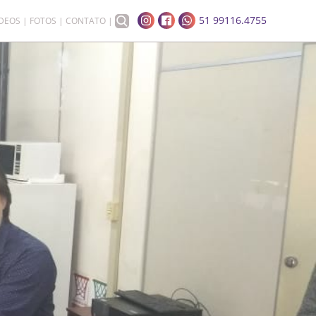
51 99116.4755
ÍDEOS
FOTOS
CONTATO