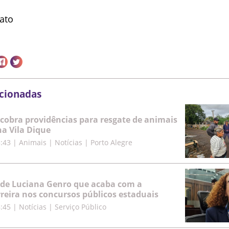
ato
acionadas
cobra providências para resgate de animais
a Vila Dique
5:43
|
Animais | Notícias | Porto Alegre
 de Luciana Genro que acaba com a
rreira nos concursos públicos estaduais
8:45
|
Notícias | Serviço Público