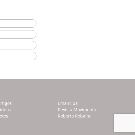
rtigos
Emancipa
ídeos
Revista Movimento
otos
Roberto Robaina