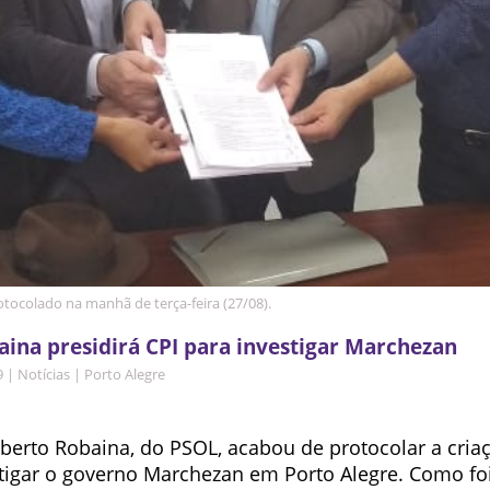
otocolado na manhã de terça-feira (27/08).
ina presidirá CPI para investigar Marchezan
9
|
Notícias
|
Porto Alegre
berto Robaina, do PSOL, acabou de protocolar a cri
stigar o governo Marchezan em Porto Alegre. Como fo