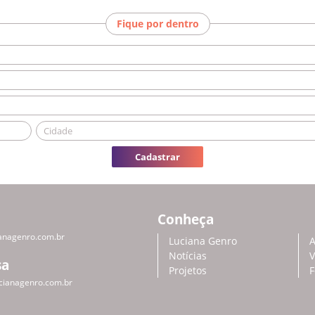
Fique por dentro
Cadastrar
Conheça
anagenro.com.br
Luciana Genro
A
Notícias
V
sa
Projetos
F
cianagenro.com.br