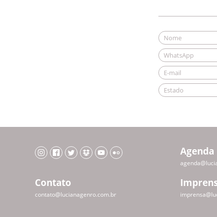
Agenda
agenda@luci
Contato
Impren
contato@lucianagenro.com.br
imprensa@lu