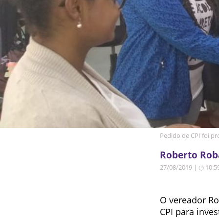
Pedido de CPI foi pr
Roberto Roba
27/08/2019 | ◷ 10:5
O vereador Ro
CPI para inve