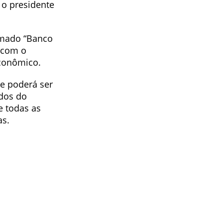
 o presidente
amado “Banco
a com o
Econômico.
ue poderá ser
ados do
e todas as
as.