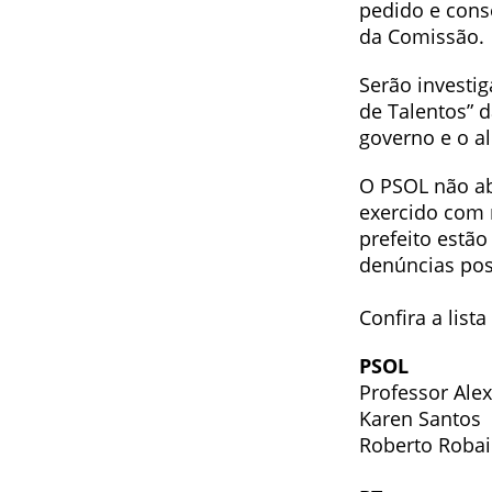
pedido e cons
da Comissão.
Serão investi
de Talentos” d
governo e o a
O PSOL não ab
exercido com 
prefeito estã
denúncias pos
Confira a list
PSOL
Professor Alex
Karen Santos
Roberto Roba