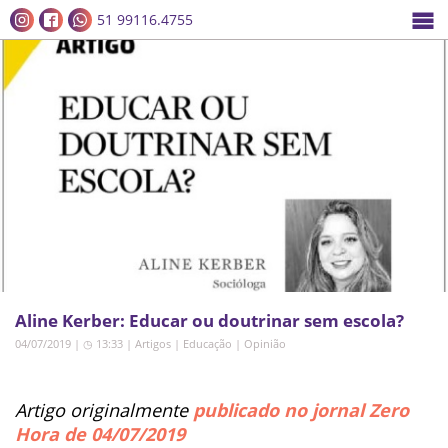
51 99116.4755
Aline Kerber: Educar ou doutrinar sem escola?
04/07/2019 | ◷ 13:33
|
Artigos
|
Educação
|
Opinião
Artigo originalmente
publicado no jornal Zero
Hora de 04/07/2019