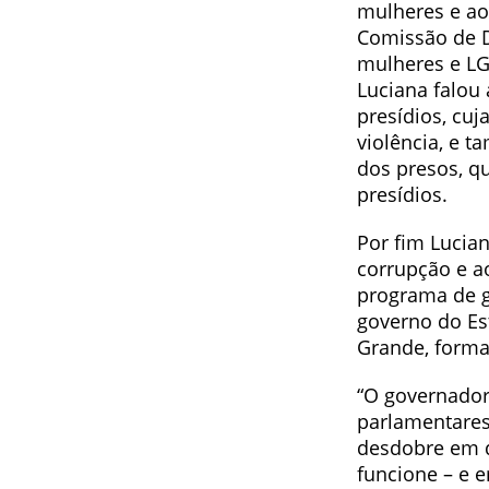
mulheres e ao
Comissão de D
mulheres e LG
Luciana falou
presídios, cu
violência, e 
dos presos, qu
presídios.
Por fim Lucian
corrupção e a
programa de g
governo do Es
Grande, forma
“O governado
parlamentares
desdobre em d
funcione – e 