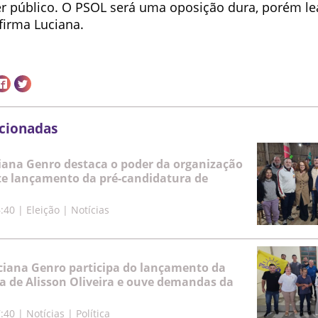
r público. O PSOL será uma oposição dura, porém le
afirma Luciana.
acionadas
iana Genro destaca o poder da organização
e lançamento da pré-candidatura de
6:40
|
Eleição | Notícias
ciana Genro participa do lançamento da
a de Alisson Oliveira e ouve demandas da
7:40
|
Notícias | Política