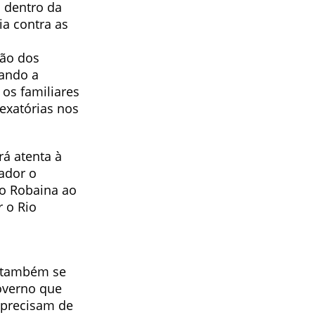
 dentro da
a contra as
ção dos
tando a
os familiares
vexatórias nos
rá atenta à
ador o
o Robaina ao
 o Rio
o também se
overno que
 precisam de