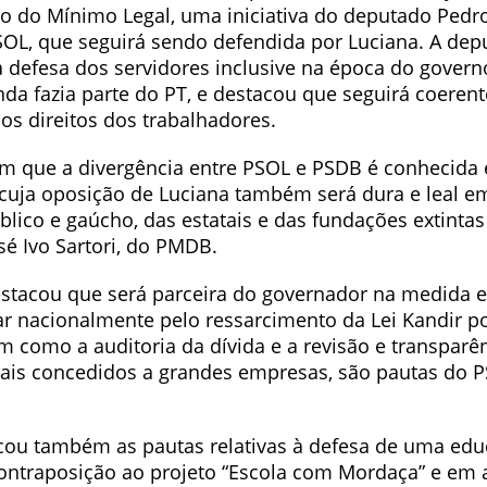
xo do Mínimo Legal, uma iniciativa do deputado Pedr
L, que seguirá sendo defendida por Luciana. A dep
 defesa dos servidores inclusive na época do governo
da fazia parte do PT, e destacou que seguirá coerent
s direitos dos trabalhadores.
m que a divergência entre PSOL e PSDB é conhecida 
, cuja oposição de Luciana também será dura e leal e
lico e gaúcho, das estatais e das fundações extintas
sé Ivo Sartori, do PMDB.
stacou que será parceira do governador na medida 
ar nacionalmente pelo ressarcimento da Lei Kandir po
m como a auditoria da dívida e a revisão e transparê
scais concedidos a grandes empresas, são pautas do 
cou também as pautas relativas à defesa de uma ed
ontraposição ao projeto “Escola com Mordaça” e em 