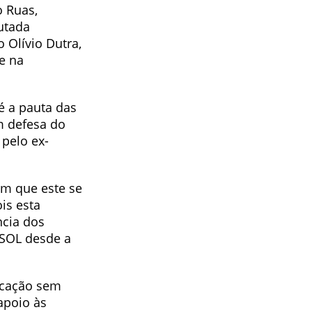
o Ruas,
utada
 Olívio Dutra,
e na
é a pauta das
m defesa do
 pelo ex-
em que este se
is esta
ncia dos
PSOL desde a
ucação sem
apoio às