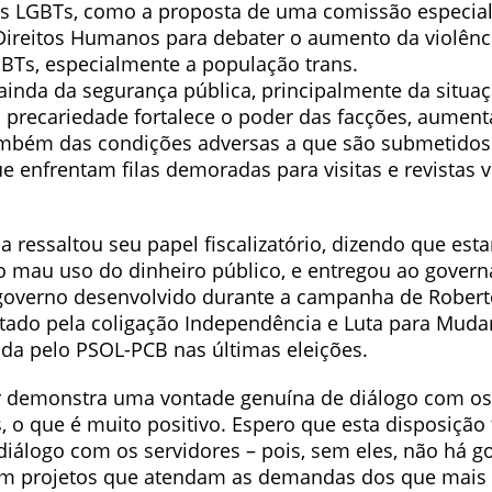
s LGBTs, como a proposta de uma comissão especial
ireitos Humanos para debater o aumento da violênci
BTs, especialmente a população trans.
 ainda da segurança pública, principalmente da situa
ja precariedade fortalece o poder das facções, aumen
também das condições adversas a que são submetidos 
e enfrentam filas demoradas para visitas e revistas 
a ressaltou seu papel fiscalizatório, dizendo que esta
o mau uso do dinheiro público, e entregou ao govern
overno desenvolvido durante a campanha de Robert
tado pela coligação Independência e Luta para Mudar
da pelo PSOL-PCB nas últimas eleições.
r demonstra uma vontade genuína de diálogo com os
, o que é muito positivo. Espero que esta disposiçã
iálogo com os servidores – pois, sem eles, não há g
em projetos que atendam as demandas dos que mais