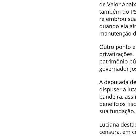
de Valor Abai
também do PSO
relembrou sua
quando ela ain
manutenção do
Outro ponto e
privatizações
patrimônio púb
governador Jo
A deputada de
dispuser a lut
bandeira, assi
benefícios fi
sua fundação.
Luciana desta
censura, em c