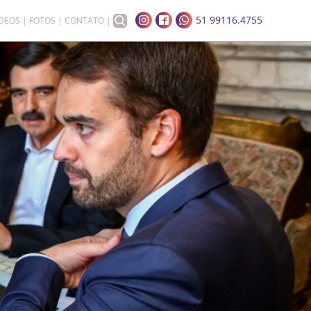
51 99116.4755
ÍDEOS
FOTOS
CONTATO