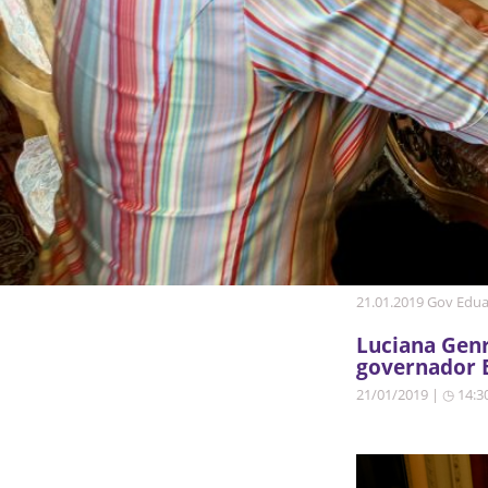
21.01.2019 Gov Edua
Luciana Genr
governador 
21/01/2019 | ◷ 14:3