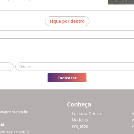
Fique por dentro
Cadastrar
Conheça
anagenro.com.br
Luciana Genro
A
Notícias
V
sa
Projetos
F
cianagenro.com.br