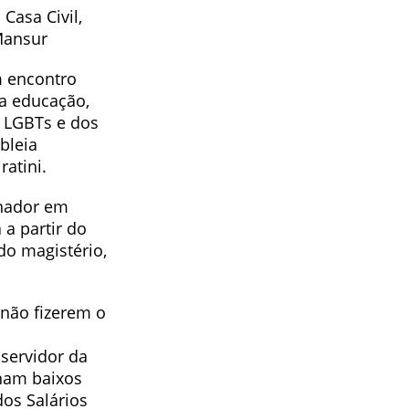
Casa Civil,
Mansur
m encontro
a educação,
s LGBTs e dos
bleia
ratini.
rnador em
 a partir do
do magistério,
 não fizerem o
servidor da
nham baixos
dos Salários