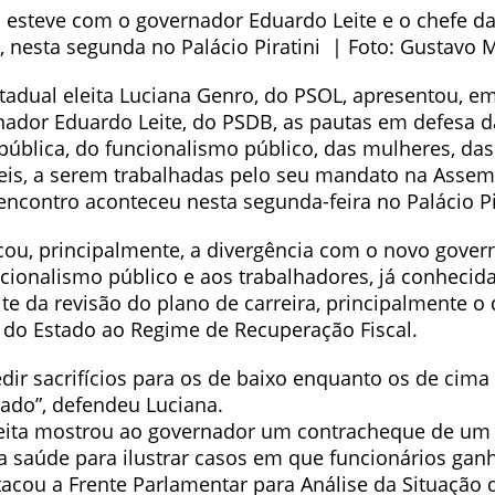
 esteve com o governador Eduardo Leite e o chefe da 
, nesta segunda no Palácio Piratini | Foto: Gustavo 
tadual eleita Luciana Genro, do PSOL, apresentou, e
ador Eduardo Leite, do PSDB, as pautas em defesa d
pública, do funcionalismo público, das mulheres, da
eis, a serem trabalhadas pelo seu mandato na Assem
 encontro aconteceu nesta segunda-feira no Palácio Pi
cou, principalmente, a divergência com o novo gove
cionalismo público e aos trabalhadores, já conhecida
te da revisão do plano de carreira, principalmente o 
 do Estado ao Regime de Recuperação Fiscal.
dir sacrifícios para os de baixo enquanto os de cima
rado”, defendeu Luciana.
eita mostrou ao governador um contracheque de um 
da saúde para ilustrar casos em que funcionários ga
tacou a Frente Parlamentar para Análise da Situação 