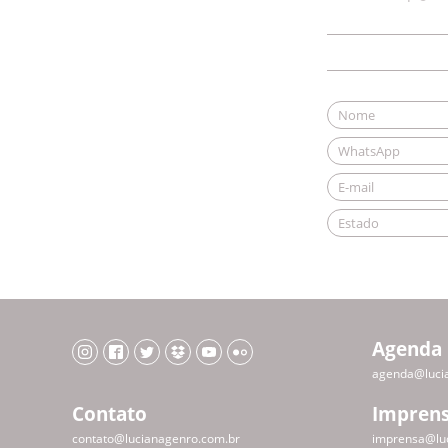
Agenda
agenda@luci
Contato
Impren
contato@lucianagenro.com.br
imprensa@lu