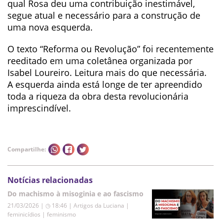
qual Rosa deu uma contribuição inestimável,
segue atual e necessário para a construção de
uma nova esquerda.
O texto “Reforma ou Revolução” foi recentemente
reeditado em uma coletânea organizada por
Isabel Loureiro. Leitura mais do que necessária.
A esquerda ainda está longe de ter apreendido
toda a riqueza da obra desta revolucionária
imprescindível.
Compartilhe:
Notícias relacionadas
Do machismo à misoginia e ao fascismo
21/03/2026 | ◷ 18:46
|
Artigos da Luciana |
feminicídios | feminismo