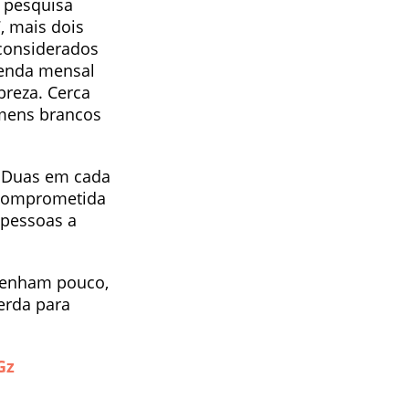
e pesquisa
, mais dois
 considerados
renda mensal
breza. Cerca
omens brancos
. Duas em cada
 comprometida
 pessoas a
 tenham pouco,
erda para
Gz