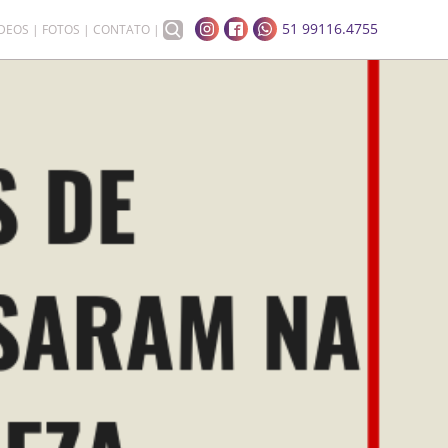
51 99116.4755
ÍDEOS
FOTOS
CONTATO