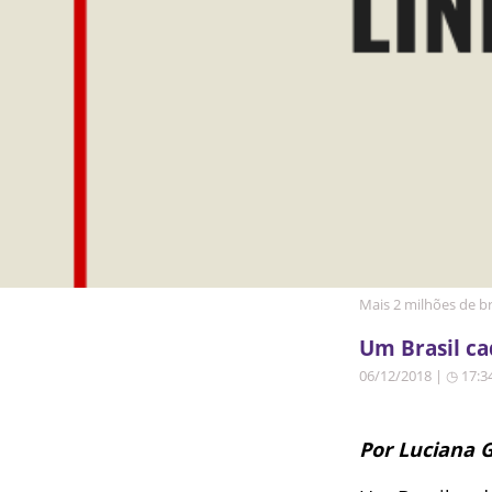
Mais 2 milhões de br
Um Brasil ca
06/12/2018 | ◷ 17:3
Por Luciana 