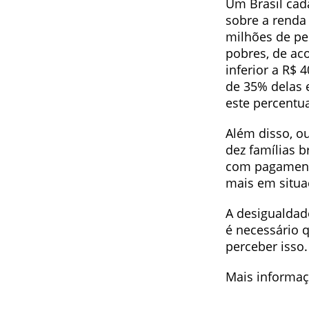
Um Brasil cad
sobre a renda
milhões de pe
pobres, de ac
inferior a R$ 
de 35% delas 
este percentua
Além disso, o
dez famílias 
com pagamento
mais em situ
A desigualdad
é necessário 
perceber isso
Mais informa