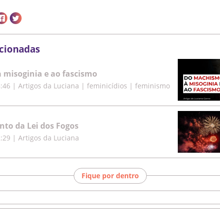
acionadas
misoginia e ao fascismo
8:46
|
Artigos da Luciana | feminicídios | feminismo
to da Lei dos Fogos
2:29
|
Artigos da Luciana
Fique por dentro