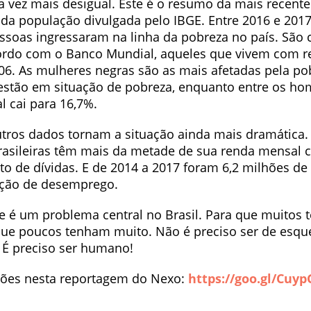
a vez mais desigual. Este é o resumo da mais recent
 da população divulgada pelo IBGE. Entre 2016 e 2017
ssoas ingressaram na linha da pobreza no país. São
ordo com o Banco Mundial, aqueles que vivem com 
406. As mulheres negras são as mais afetadas pela po
estão em situação de pobreza, enquanto entre os h
l cai pa
ra 16,7%.
utros dados tornam a situação ainda mais dramática
brasileiras têm mais da metade de sua renda mensal
 de dívidas. E de 2014 a 2017 foram 6,2 milhões de
ação de desemprego.
e é um problema central no Brasil. Para que muitos
que poucos tenham muito. Não é preciso ser de esqu
. É preciso ser humano!
ções nesta reportagem do Nexo:
https://goo.gl/Cuyp