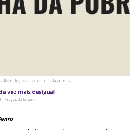
asileiros ingressaram na linha da pobreza
da vez mais desigual
4
|
Artigos da Luciana
Genro